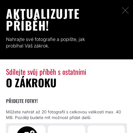
AKTUALIZUJTE
PŘÍBĚH!
Nahrajte své fotografie a popište, jak
probíhal Váš zákrok.
Sdílejte svůj příběh s ostatními
O ZÁKROKU
PŘIDEJTE FOTKY!
Můžete nahrát až 20 fotografií s celkovou velikostí max. 40
MB. Později budete mít možnost přidat další.