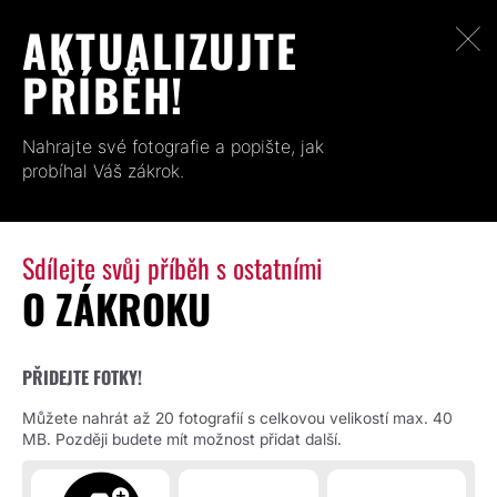
AKTUALIZUJTE
PŘÍBĚH!
Nahrajte své fotografie a popište, jak
probíhal Váš zákrok.
Sdílejte svůj příběh s ostatními
O ZÁKROKU
PŘIDEJTE FOTKY!
Můžete nahrát až 20 fotografií s celkovou velikostí max. 40
MB. Později budete mít možnost přidat další.