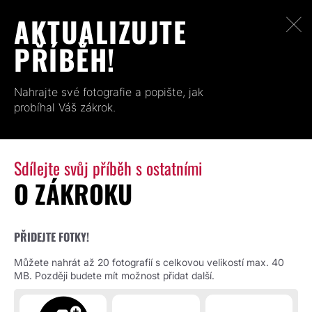
AKTUALIZUJTE
PŘÍBĚH!
Nahrajte své fotografie a popište, jak
probíhal Váš zákrok.
Sdílejte svůj příběh s ostatními
O ZÁKROKU
PŘIDEJTE FOTKY!
Můžete nahrát až 20 fotografií s celkovou velikostí max. 40
MB. Později budete mít možnost přidat další.