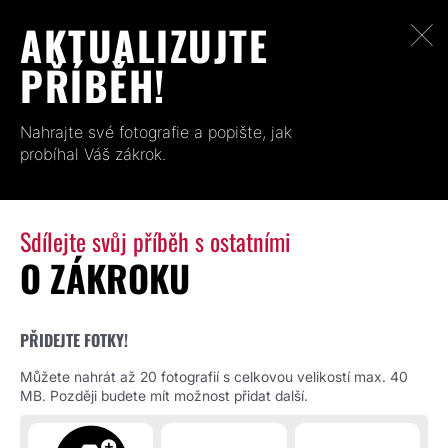
AKTUALIZUJTE
PŘÍBĚH!
Nahrajte své fotografie a popište, jak
probíhal Váš zákrok.
Sdílejte svůj příběh s ostatními
O ZÁKROKU
PŘIDEJTE FOTKY!
Můžete nahrát až 20 fotografií s celkovou velikostí max. 40
MB. Později budete mít možnost přidat další.