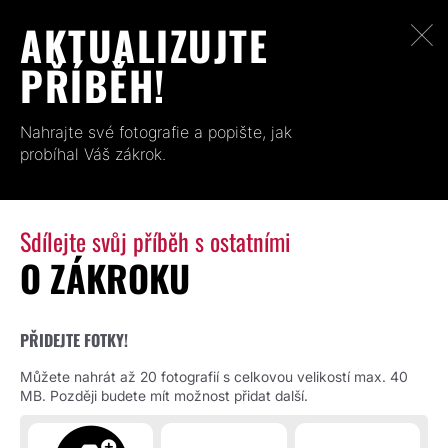
AKTUALIZUJTE
PŘÍBĚH!
Nahrajte své fotografie a popište, jak
probíhal Váš zákrok.
Sdílejte svůj příběh s ostatními
O ZÁKROKU
PŘIDEJTE FOTKY!
Můžete nahrát až 20 fotografií s celkovou velikostí max. 40
MB. Později budete mít možnost přidat další.