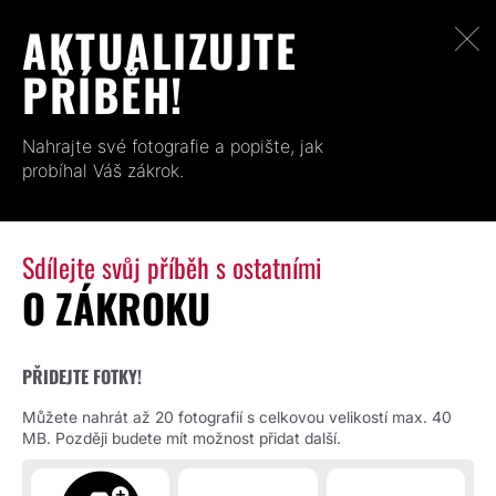
AKTUALIZUJTE
PŘÍBĚH!
Nahrajte své fotografie a popište, jak
probíhal Váš zákrok.
Sdílejte svůj příběh s ostatními
O ZÁKROKU
PŘIDEJTE FOTKY!
Můžete nahrát až 20 fotografií s celkovou velikostí max. 40
MB. Později budete mít možnost přidat další.