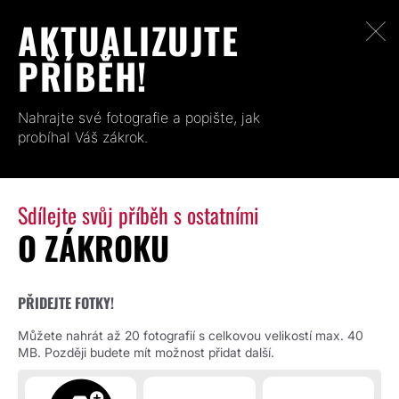
AKTUALIZUJTE
PŘÍBĚH!
Nahrajte své fotografie a popište, jak
probíhal Váš zákrok.
Sdílejte svůj příběh s ostatními
O ZÁKROKU
PŘIDEJTE FOTKY!
Můžete nahrát až 20 fotografií s celkovou velikostí max. 40
MB. Později budete mít možnost přidat další.