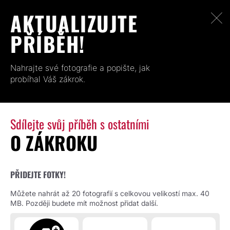
AKTUALIZUJTE
PŘÍBĚH!
Nahrajte své fotografie a popište, jak
probíhal Váš zákrok.
Sdílejte svůj příběh s ostatními
O ZÁKROKU
PŘIDEJTE FOTKY!
Můžete nahrát až 20 fotografií s celkovou velikostí max. 40
MB. Později budete mít možnost přidat další.