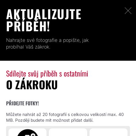
AKTUALIZUJTE
PŘÍBĚH!
Nahrajte své fotografie a popište, jak
probíhal Váš zákrok.
Sdílejte svůj příběh s ostatními
O ZÁKROKU
PŘIDEJTE FOTKY!
Můžete nahrát až 20 fotografií s celkovou velikostí max. 40
MB. Později budete mít možnost přidat další.