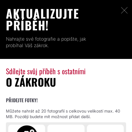
AKTUALIZUJTE
PŘÍBĚH!
Nahrajte své fotografie a popište, jak
probíhal Váš zákrok.
Sdílejte svůj příběh s ostatními
O ZÁKROKU
PŘIDEJTE FOTKY!
Můžete nahrát až 20 fotografií s celkovou velikostí max. 40
MB. Později budete mít možnost přidat další.