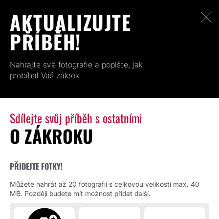
AKTUALIZUJTE
PŘÍBĚH!
Nahrajte své fotografie a popište, jak
probíhal Váš zákrok.
Sdílejte svůj příběh s ostatními
O ZÁKROKU
PŘIDEJTE FOTKY!
Můžete nahrát až 20 fotografií s celkovou velikostí max. 40
MB. Později budete mít možnost přidat další.