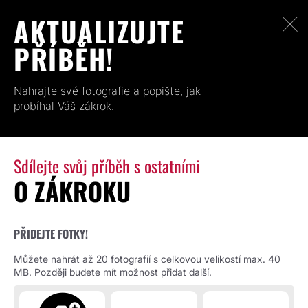
AKTUALIZUJTE
PŘÍBĚH!
Nahrajte své fotografie a popište, jak
probíhal Váš zákrok.
Sdílejte svůj příběh s ostatními
O ZÁKROKU
PŘIDEJTE FOTKY!
Můžete nahrát až 20 fotografií s celkovou velikostí max. 40
MB. Později budete mít možnost přidat další.