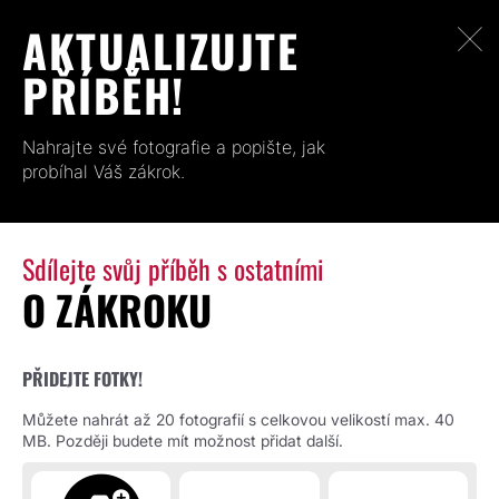
AKTUALIZUJTE
PŘÍBĚH!
Nahrajte své fotografie a popište, jak
probíhal Váš zákrok.
Sdílejte svůj příběh s ostatními
O ZÁKROKU
PŘIDEJTE FOTKY!
Můžete nahrát až 20 fotografií s celkovou velikostí max. 40
MB. Později budete mít možnost přidat další.