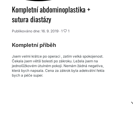
Kompletní abdominoplastika +
sutura diastázy
Publikováno dne: 16. 9. 2019 ·
1
1
Kompletní příběh
Jsem velmi krátce po operaci , zatím velká spokojenost.
Čekala jsem větší bolesti po zákroku. Ležela jsem na
jednolůžkovém útulném pokoji. Nemám žádná negativa,
která bych napsala. Cena za zákrok byla adekvátní řekla
bych a péče super.