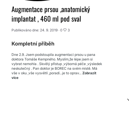
Augmentace prsou ,anatomický
implantat , 460 ml pod sval
Publikováno dne: 24. 9. 2019 ·
0
3
Kompletní příběh
Dne 2.9. Jsem podstoupila augmentaci prsou u pana
doktora Tomáše Kempného. Myslím,že lépe jsem si
vybrat nemohla . Skvělý přístup ,výborná péče ,výsledek
neskutečný . Pan doktor je BOREC na svém místě. Má
vše v oku ,vše vysvětlí ,poradí...je to oprav...
Zobrazit
více