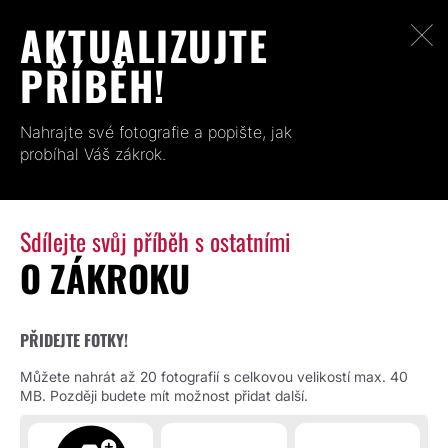
AKTUALIZUJTE
PŘÍBĚH!
Nahrajte své fotografie a popište, jak
probíhal Váš zákrok.
Sdílejte svůj příběh s ostatními
O ZÁKROKU
PŘIDEJTE FOTKY!
Můžete nahrát až 20 fotografií s celkovou velikostí max. 40
MB. Později budete mít možnost přidat další.