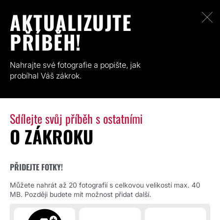
AKTUALIZUJTE
PŘÍBĚH!
Nahrajte své fotografie a popište, jak
probíhal Váš zákrok.
Sdílejte svůj příběh s ostatními
O ZÁKROKU
PŘIDEJTE FOTKY!
Můžete nahrát až 20 fotografií s celkovou velikostí max. 40
MB. Později budete mít možnost přidat další.