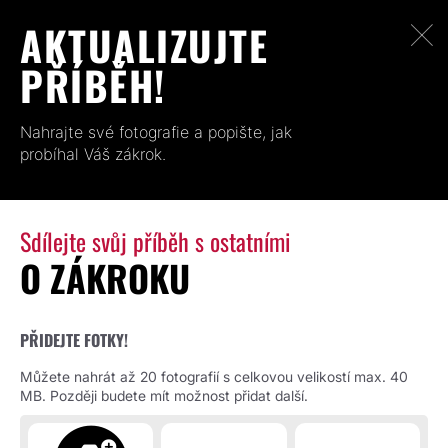
AKTUALIZUJTE
PŘÍBĚH!
Nahrajte své fotografie a popište, jak
probíhal Váš zákrok.
Sdílejte svůj příběh s ostatními
O ZÁKROKU
PŘIDEJTE FOTKY!
Můžete nahrát až 20 fotografií s celkovou velikostí max. 40
MB. Později budete mít možnost přidat další.