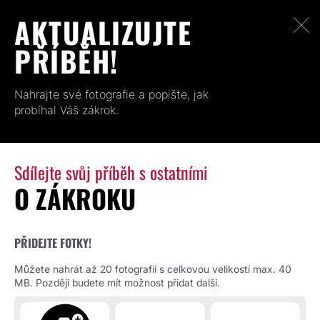
AKTUALIZUJTE
PŘÍBĚH!
Nahrajte své fotografie a popište, jak
probíhal Váš zákrok.
Sdílejte svůj příběh s ostatními
O ZÁKROKU
PŘIDEJTE FOTKY!
Můžete nahrát až 20 fotografií s celkovou velikostí max. 40
MB. Později budete mít možnost přidat další.