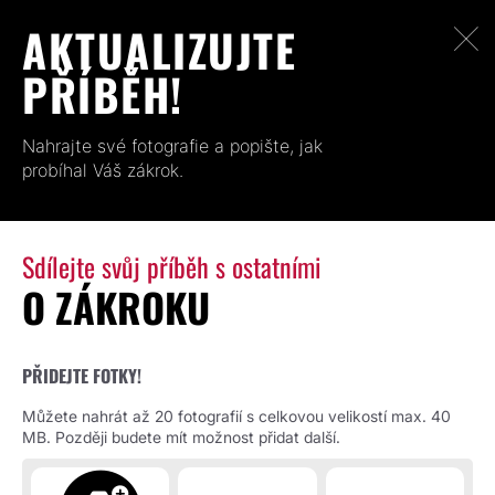
AKTUALIZUJTE
PŘÍBĚH!
Nahrajte své fotografie a popište, jak
probíhal Váš zákrok.
Sdílejte svůj příběh s ostatními
O ZÁKROKU
PŘIDEJTE FOTKY!
Můžete nahrát až 20 fotografií s celkovou velikostí max. 40
MB. Později budete mít možnost přidat další.