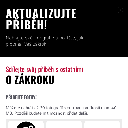
AKTUALIZUJTE
PŘÍBĚH!
Nahrajte své fotografie a popište, jak
probíhal Váš zákrok.
Sdílejte svůj příběh s ostatními
O ZÁKROKU
PŘIDEJTE FOTKY!
Můžete nahrát až 20 fotografií s celkovou velikostí max. 40
MB. Později budete mít možnost přidat další.