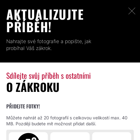
AKTUALIZUJTE
PŘÍBĚH!
Nahrajte své fotografie a popište, jak
probíhal Váš zákrok.
Sdílejte svůj příběh s ostatními
O ZÁKROKU
PŘIDEJTE FOTKY!
Můžete nahrát až 20 fotografií s celkovou velikostí max. 40
MB. Později budete mít možnost přidat další.