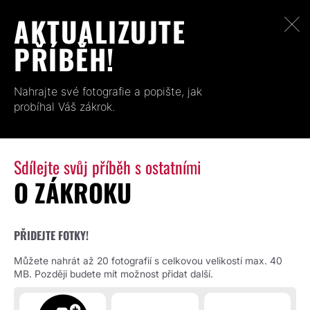
AKTUALIZUJTE
PŘÍBĚH!
Nahrajte své fotografie a popište, jak
probíhal Váš zákrok.
Sdílejte svůj příběh s ostatními
O ZÁKROKU
PŘIDEJTE FOTKY!
Můžete nahrát až 20 fotografií s celkovou velikostí max. 40
MB. Později budete mít možnost přidat další.