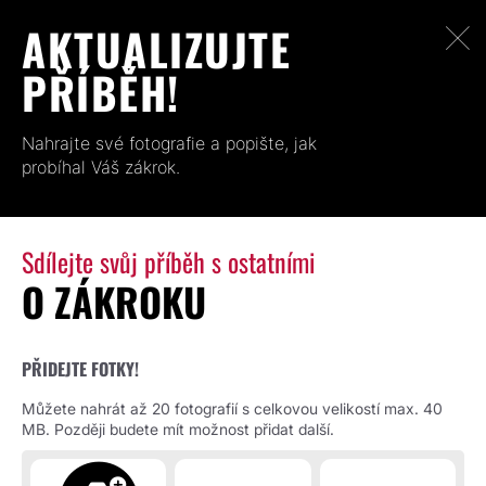
AKTUALIZUJTE
PŘÍBĚH!
Nahrajte své fotografie a popište, jak
probíhal Váš zákrok.
Sdílejte svůj příběh s ostatními
O ZÁKROKU
PŘIDEJTE FOTKY!
Můžete nahrát až 20 fotografií s celkovou velikostí max. 40
MB. Později budete mít možnost přidat další.