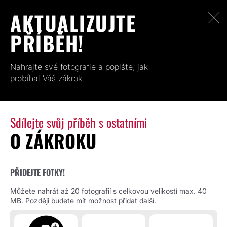
AKTUALIZUJTE
PŘÍBĚH!
Nahrajte své fotografie a popište, jak
probíhal Váš zákrok.
Sdílejte svůj příběh s ostatními
O ZÁKROKU
PŘIDEJTE FOTKY!
Můžete nahrát až 20 fotografií s celkovou velikostí max. 40
MB. Později budete mít možnost přidat další.