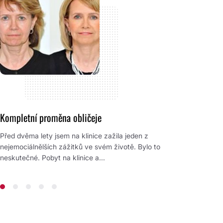
Kompletní proměna obličeje
Rhinop
Peter 
Před dvěma lety jsem na klinice zažila jeden z
nejemociálnělších zážitků ve svém životě. Bylo to
Klinik
neskutečné. Pobyt na klinice a...
účtu so
překvap