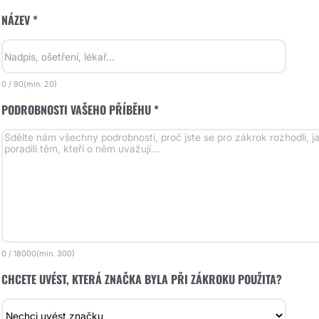
NÁZEV *
0
/
90
(min.
20)
PODROBNOSTI VAŠEHO PŘÍBĚHU *
lastika v Aesthevita v Praze, operoval MUDr.
Zvětšení rtů
Chovan
Chorvát Zlín
a Aesthevita v Praze pořádala na svém instagramovém
Před měsícem 
utěz o rhiniplastiku, kterou jsem k velkému
Zlíně zvětšení
ení vyhrála...
1ml. Hledal...
0
/
18000
(min.
300)
CHCETE UVÉST, KTERÁ ZNAČKA BYLA PŘI ZÁKROKU POUŽITA?