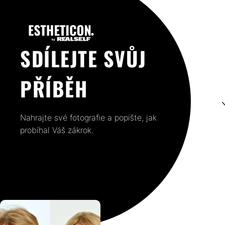
SDÍLEJTE SVŮJ
PŘÍBĚH
Nahrajte své fotografie a popište, jak
probíhal Váš zákrok.
JIŽ JSOU PO ZÁKROKU: