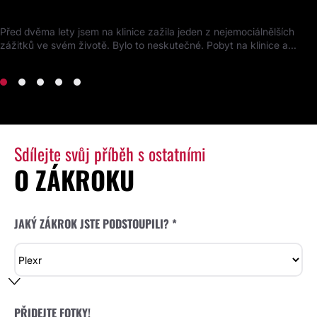
Kompletní proměna obličeje
Před dvěma lety jsem na klinice zažila jeden z nejemociálnělších
zážitků ve svém životě. Bylo to neskutečné. Pobyt na klinice a...
Sdílejte svůj příběh s ostatními
O ZÁKROKU
JAKÝ ZÁKROK JSTE PODSTOUPILI? *
PŘIDEJTE FOTKY!