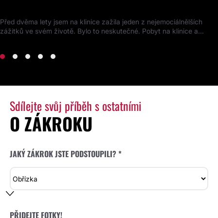
Kompletní proměna obličeje
Před dvěma lety jsem na klinice zažila jeden z nejemociálnělších
zážitků ve svém životě. Bylo to neskutečné. Pobyt na klinice a...
Sdílejte svůj příběh s ostatními
O ZÁKROKU
JAKÝ ZÁKROK JSTE PODSTOUPILI? *
PŘIDEJTE FOTKY!