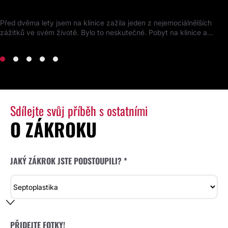
Kompletní proměna obličeje
Před dvěma lety jsem na klinice zažila jeden z nejemociálnělších
zážitků ve svém životě. Bylo to neskutečné. Pobyt na klinice a...
Sdílejte svůj příběh s ostatními
O ZÁKROKU
JAKÝ ZÁKROK JSTE PODSTOUPILI? *
PŘIDEJTE FOTKY!