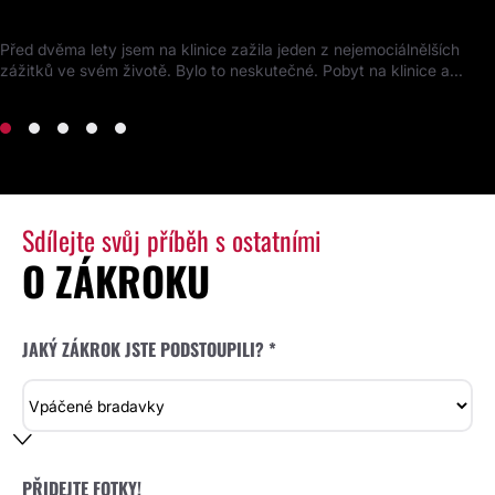
Kompletní proměna obličeje
Před dvěma lety jsem na klinice zažila jeden z nejemociálnělších
zážitků ve svém životě. Bylo to neskutečné. Pobyt na klinice a...
Sdílejte svůj příběh s ostatními
O ZÁKROKU
JAKÝ ZÁKROK JSTE PODSTOUPILI? *
PŘIDEJTE FOTKY!