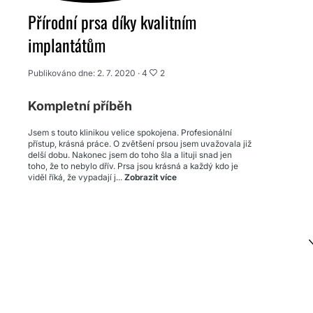
Přírodní prsa díky kvalitním
implantátům
Publikováno dne: 2. 7. 2020 ·
4
2
Kompletní příběh
Jsem s touto klinikou velice spokojena. Profesionální
přístup, krásná práce. O zvětšení prsou jsem uvažovala již
delší dobu. Nakonec jsem do toho šla a lituji snad jen
toho, že to nebylo dřív. Prsa jsou krásná a každý kdo je
viděl říká, že vypadají j...
Zobrazit více