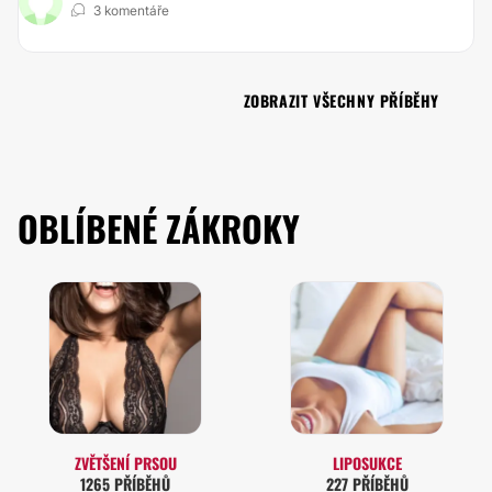
3 komentáře
ZOBRAZIT VŠECHNY PŘÍBĚHY
OBLÍBENÉ ZÁKROKY
ZVĚTŠENÍ PRSOU
LIPOSUKCE
1265 PŘÍBĚHŮ
227 PŘÍBĚHŮ