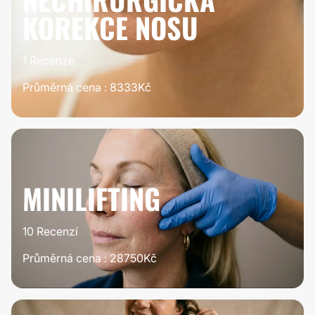
KOREKCE NOSU
1 Recenze
Průměrná cena : 8333Kč
100%
STOJÍ TO ZA
TO
MINILIFTING
10 Recenzí
Průměrná cena : 28750Kč
100%