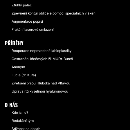
Ztuhlý palec
Zpevnění kontur obličeje pomocí speciálních vláken
Augmentace poprsí
Frakční laserové omlazení
PŘÍBĚHY
Reoperace nepovedené labioplastiky
Odstranění křečových žil MUDr. Bureš
Anonym
Lucie (dr. Kufa)
Zvětšení prsou Hluboká nad Vltavou
Úprava rtů kyselinou hyaluronovou
O NÁS
Kdo jsme?
Redakční tým
Stížnost na obsah