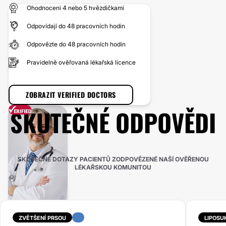
Ohodnoceni 4 nebo 5 hvězdičkami
Odpovídají do 48 pracovních hodin
Odpovězte do 48 pracovních hodin
Pravidelně ověřovaná lékařská licence
ZOBRAZIT VERIFIED DOCTORS
SKUTEČNÉ ODPOVĚDI
SKUTEČNÉ DOTAZY PACIENTŮ ZODPOVĚZENÉ NAŠÍ OVĚŘENOU
LÉKAŘSKOU KOMUNITOU
ZVĚTŠENÍ PRSOU
LIPOSU