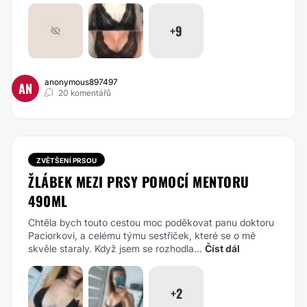
+9
anonymous897497
AN
20 komentářů
ZVĚTŠENÍ PRSOU
ŽLÁBEK MEZI PRSY POMOCÍ MENTORU
490ML
Chtěla bych touto cestou moc poděkovat panu doktoru
Paciorkovi, a celému týmu sestřiček, které se o mě
skvěle staraly. Když jsem se rozhodla...
Číst dál
+2