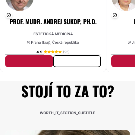
PROF. MUDR. ANDREJ SUKOP, PH.D.
ESTETICKÁ MEDICÍNA
Praha (kraj), Česká republika
Ji
4.9
(25)
STOJÍ TO ZA TO?
WORTH_IT_SECTION_SUBTITLE