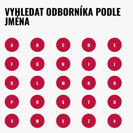
VYHLEDAT ODBORNÍKA PODLE
JMÉNA
A
B
C
D
E
F
G
H
I
J
K
L
M
N
O
P
R
S
T
U
V
W
X
Z
#