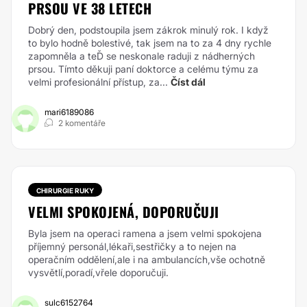
PRSOU VE 38 LETECH
Dobrý den, podstoupila jsem zákrok minulý rok. I když
to bylo hodně bolestivé, tak jsem na to za 4 dny rychle
zapomněla a teĎ se neskonale raduji z nádherných
prsou. Tímto děkuji paní doktorce a celému týmu za
velmi profesionální přístup, za...
Číst dál
mari6189086
2 komentáře
CHIRURGIE RUKY
VELMI SPOKOJENÁ, DOPORUČUJI
Byla jsem na operaci ramena a jsem velmi spokojena
příjemný personál,lékaři,sestřičky a to nejen na
operačním oddělení,ale i na ambulancích,vše ochotně
vysvětlí,poradí,vřele doporučuji.
sulc6152764