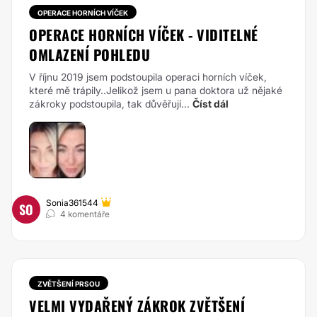
OPERACE HORNÍCH VÍČEK
OPERACE HORNÍCH VÍČEK - VIDITELNÉ
OMLAZENÍ POHLEDU
V říjnu 2019 jsem podstoupila operaci horních víček,
které mě trápily..Jelikož jsem u pana doktora už nějaké
zákroky podstoupila, tak důvěřují...
Číst dál
Sonia361544
SO
4 komentáře
ZVĚTŠENÍ PRSOU
VELMI VYDAŘENÝ ZÁKROK ZVĚTŠENÍ