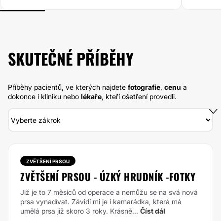
SKUTEČNÉ PŘÍBĚHY
Příběhy pacientů, ve kterých najdete
fotografie
,
cenu
a
dokonce i kliniku nebo
lékaře
, kteří ošetření provedli.
ZVĚTŠENÍ PRSOU
ZVĚTŠENÍ PRSOU - ÚZKÝ HRUDNÍK -FOTKY
Již je to 7 měsíců od operace a nemůžu se na svá nová
prsa vynadívat. Závidí mi je i kamarádka, která má
umělá prsa již skoro 3 roky. Krásně...
Číst dál