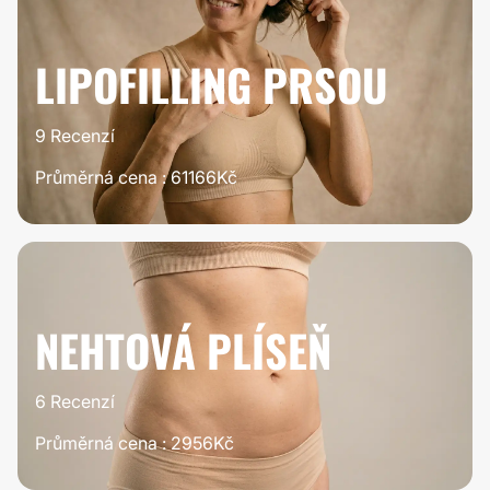
STOJÍ TO ZA
TO
LIPOFILLING PRSOU
9 Recenzí
Průměrná cena : 61166Kč
100%
STOJÍ TO ZA
TO
NEHTOVÁ PLÍSEŇ
6 Recenzí
Průměrná cena : 2956Kč