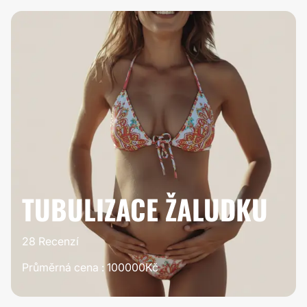
100%
STOJÍ TO ZA
TO
TUBULIZACE ŽALUDKU
28 Recenzí
Průměrná cena : 100000Kč