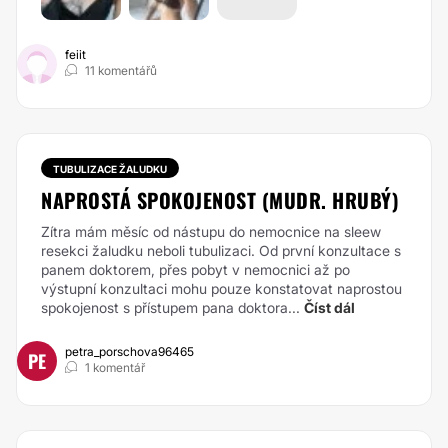
feiit
11 komentářů
TUBULIZACE ŽALUDKU
NAPROSTÁ SPOKOJENOST (MUDR. HRUBÝ)
Zítra mám měsíc od nástupu do nemocnice na sleew
resekci žaludku neboli tubulizaci. Od první konzultace s
panem doktorem, přes pobyt v nemocnici až po
výstupní konzultaci mohu pouze konstatovat naprostou
spokojenost s přístupem pana doktora...
Číst dál
petra_porschova96465
PE
1 komentář