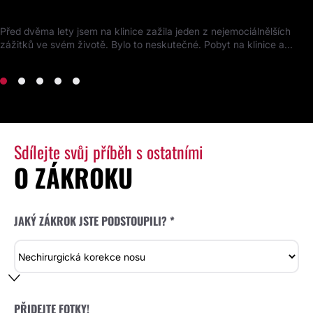
Kompletní proměna obličeje
Před dvěma lety jsem na klinice zažila jeden z nejemociálnělších
zážitků ve svém životě. Bylo to neskutečné. Pobyt na klinice a...
Sdílejte svůj příběh s ostatními
O ZÁKROKU
JAKÝ ZÁKROK JSTE PODSTOUPILI? *
PŘIDEJTE FOTKY!