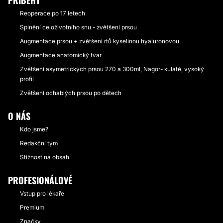
PŘÍBĚHY
Reoperace po 17 letech
Splnění celoživotního snu - zvětšení prsou
Augmentace prsou + zvětšení rtů kyselinou hyaluronovou
Augmentace anatomický tvar
Zvětšení asymetrických prsou 270 a 300ml, Nagor- kulaté, vysoký
profil
Zvětšení ochablých prsou po dětech
O NÁS
Kdo jsme?
Redakční tým
Stížnost na obsah
PROFESIONÁLOVÉ
Vstup pro lékaře
Premium
Značky