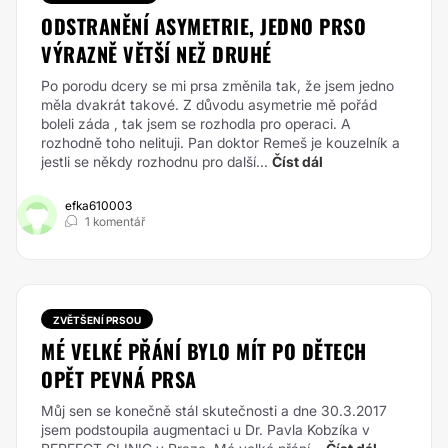
ODSTRANĚNÍ ASYMETRIE, JEDNO PRSO
VÝRAZNĚ VĚTŠÍ NEŽ DRUHÉ
Po porodu dcery se mi prsa změnila tak, že jsem jedno
měla dvakrát takové. Z důvodu asymetrie mě pořád
boleli záda , tak jsem se rozhodla pro operaci. A
rozhodně toho nelituji. Pan doktor Remeš je kouzelník a
jestli se někdy rozhodnu pro další...
Číst dál
efka610003
1 komentář
ZVĚTŠENÍ PRSOU
MÉ VELKÉ PŘÁNÍ BYLO MÍT PO DĚTECH
OPĚT PEVNÁ PRSA
Můj sen se konečně stál skutečnosti a dne 30.3.2017
jsem podstoupila augmentaci u Dr. Pavla Kobzíka v