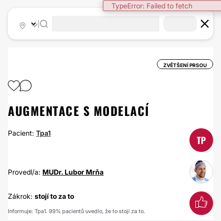
TypeError: Failed to fetch
|
ZVĚTŠENÍ PRSOU
AUGMENTACE S MODELACÍ
Pacient:
Tpa1
TP
Provedl/a:
MUDr. Lubor Mrňa
Zákrok:
stojí to za to
Informuje: Tpa1. 99% pacientů uvedlo, že to stojí za to.