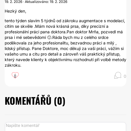
19. 2. 2026 · Aktualizováno: 19. 2. 2026
Hezký den,
tento týden slavím 5 týdnů od zákroku augmentace s modelací,
cítím se skvěle .Mám nová krásná prsa, díky precizní a
profesionální práci pana doktora.Pan doktor Mrňa, pozvedl má
prsa i mé sebevědomí 🙂.Ráda bych mu z celého srdce
poděkovala za jeho profesionalitu, bezvadnou práci a milý ,
lidský přístup. Pane Doktore, moc děkuji za vaši práci, vážím si
vašeho umu a citu pro detail a zároveň váš praktický přístup,
který navede klienty k objektivnímu rozhodnutí při volbě metody
zákroku.
0
0
KOMENTÁŘŮ (
0
)