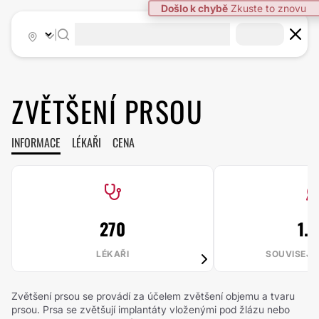
|
ZVĚTŠENÍ PRSOU
INFORMACE
LÉKAŘI
CENA
270
1.1
LÉKAŘI
SOUVISEJÍ
Zvětšení prsou se provádí za účelem zvětšení objemu a tvaru
prsou. Prsa se zvětšují implantáty vloženými pod žlázu nebo