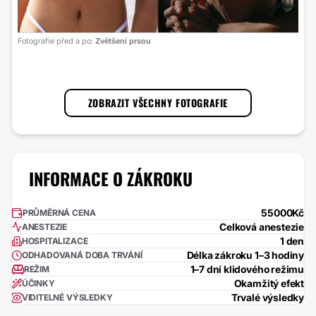
Foto
Fotografie před a po:
Zvětšení prsou
s la
1
/
3
ZOBRAZIT VŠECHNY FOTOGRAFIE
INFORMACE O ZÁKROKU
55000Kč
PRŮMĚRNÁ CENA
Celková anestezie
ANESTEZIE
1 den
HOSPITALIZACE
Délka zákroku 1–3 hodiny
ODHADOVANÁ DOBA TRVÁNÍ
1–7 dní klidového režimu
REŽIM
Okamžitý efekt
ÚČINKY
Trvalé výsledky
VIDITELNÉ VÝSLEDKY