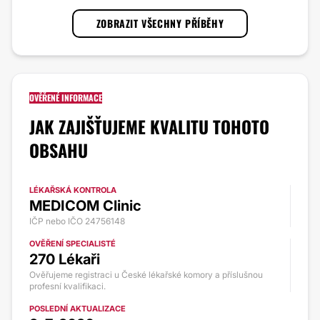
ZOBRAZIT VŠECHNY PŘÍBĚHY
OVĚŘENÉ INFORMACE
JAK ZAJIŠŤUJEME KVALITU TOHOTO
OBSAHU
LÉKAŘSKÁ KONTROLA
MEDICOM Clinic
IČP nebo IČO 24756148
OVĚŘENÍ SPECIALISTÉ
270 Lékaři
Ověřujeme registraci u České lékařské komory a příslušnou
profesní kvalifikaci.
POSLEDNÍ AKTUALIZACE