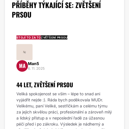
PŘÍBĚHY TÝKAJÍCÍ SE:
ZVĚTŠENÍ
PRSOU
STOJÍ TO ZA TO
ZVĚTŠENÍ PRSOU
Man5
MA
6. 11. 2025
44 LET, ZVĚTŠENÍ PRSOU
Veliká spokojenost se vším – lépe to snad ani
vyjádřit nejde :). Ráda bych poděkovala MUDr.
Velikému, paní Veliké, sestřičkám a celému týmu
za jejich skvělou práci, profesionální a zároveň milý
a lidský přístup a v neposlední řadě za úžasnou
péči před i po zákroku. Výsledek je nádherný a