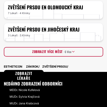
ZVĚTŠENÍ PRSOU
EN OLOMOUCKÝ KRAJ
7 Lékaři · 4 Kliniky
ZVĚTŠENÍ PRSOU
EN JIHOČESKÝ KRAJ
3 Lékaři · 5 Kliniky
ZOBRAZIT VÍCE MĚST
· 6 Více
Středočeský kraj
3 Lékaři · 5 Kliniky
ESTHETICON
ZÁKROK
ZVĚTŠENÍ PRSOU
Ústecký kraj
4 Lékaři · 2 Kliniky
Zlínský kraj
ZOBRAZIT
4 Lékaři · 1 Kliniky
Kraj Vysočina
LÉKAŘE
3 Lékaři · 2 Kliniky
Liberecký kraj
3 Lékaři · 1 Kliniky
NEDÁVNO ZOBRAZENÍ ODBORNÍCI
Pardubický kraj
2 Lékaři · 1 Kliniky
MDDr. Nicole Kufelová
MUDr. Sylvia Krajčová
MUDr. Jana Krabcová