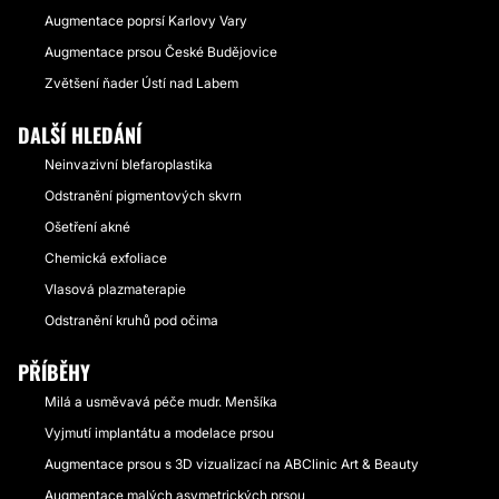
Augmentace poprsí Karlovy Vary
Augmentace prsou České Budějovice
Zvětšení ňader Ústí nad Labem
DALŠÍ HLEDÁNÍ
Neinvazivní blefaroplastika
Odstranění pigmentových skvrn
Ošetření akné
Chemická exfoliace
Vlasová plazmaterapie
Odstranění kruhů pod očima
PŘÍBĚHY
Milá a usměvavá péče mudr. Menšíka
Vyjmutí implantátu a modelace prsou
Augmentace prsou s 3D vizualizací na ABClinic Art & Beauty
Augmentace malých asymetrických prsou