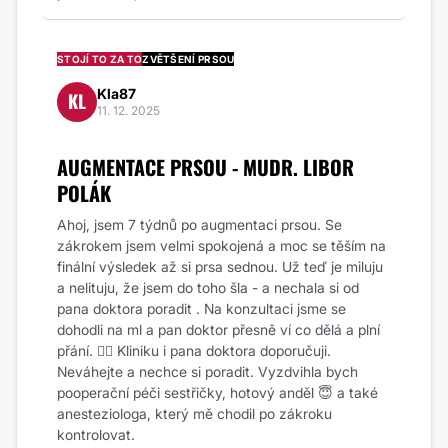
STOJÍ TO ZA TO
ZVĚTŠENÍ PRSOU
Kla87
KL
11. 12. 2025
AUGMENTACE PRSOU - MUDR. LIBOR
POLÁK
Ahoj, jsem 7 týdnů po augmentaci prsou. Se
zákrokem jsem velmi spokojená a moc se těším na
finální výsledek až si prsa sednou. Už teď je miluju
a nelituju, že jsem do toho šla - a nechala si od
pana doktora poradit . Na konzultaci jsme se
dohodli na ml a pan doktor přesně ví co dělá a plní
přání. 👌🏼 Kliniku i pana doktora doporučuji.
Neváhejte a nechce si poradit. Vyzdvihla bych
pooperační péči sestřičky, hotový anděl 😇 a také
anesteziologa, který mě chodil po zákroku
kontrolovat.