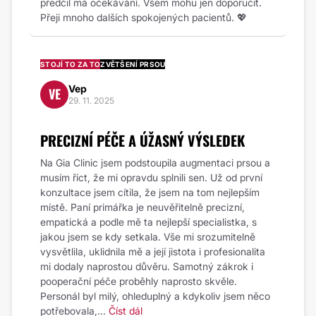
předčil má očekávání. Všem mohu jen doporučit.
Přeji mnoho dalších spokojených pacientů. 💖
STOJÍ TO ZA TO
ZVĚTŠENÍ PRSOU
Vep
VE
29. 11. 2025
PRECIZNÍ PÉČE A ÚŽASNÝ VÝSLEDEK
Na Gia Clinic jsem podstoupila augmentaci prsou a
musím říct, že mi opravdu splnili sen. Už od první
konzultace jsem cítila, že jsem na tom nejlepším
místě. Paní primářka je neuvěřitelně precizní,
empatická a podle mě ta nejlepší specialistka, s
jakou jsem se kdy setkala. Vše mi srozumitelně
vysvětlila, uklidnila mě a její jistota i profesionalita
mi dodaly naprostou důvěru. Samotný zákrok i
pooperační péče proběhly naprosto skvěle.
Personál byl milý, ohleduplný a kdykoliv jsem něco
potřebovala,...
Číst dál