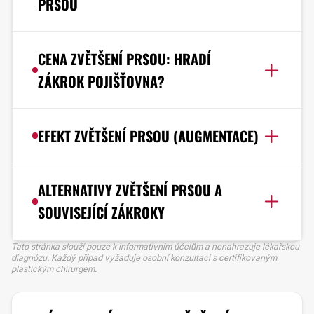
PRSOU
CENA ZVĚTŠENÍ PRSOU: HRADÍ
ZÁKROK POJIŠŤOVNA?
EFEKT ZVĚTŠENÍ PRSOU (AUGMENTACE)
ALTERNATIVY ZVĚTŠENÍ PRSOU A
SOUVISEJÍCÍ ZÁKROKY
Tato stránka slouží pouze k informativním účelům a nenahrazuje lékařskou
diagnózu. Každý případ vyžaduje osobní konzultaci s certifikovaným
plastickým chirurgem.