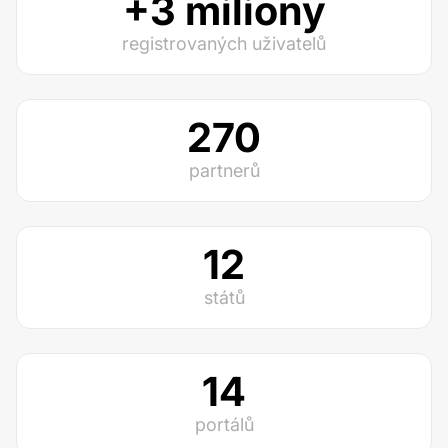
+3 miliony
registrovaných uživatelů
270
partnerů
12
států
14
portálů