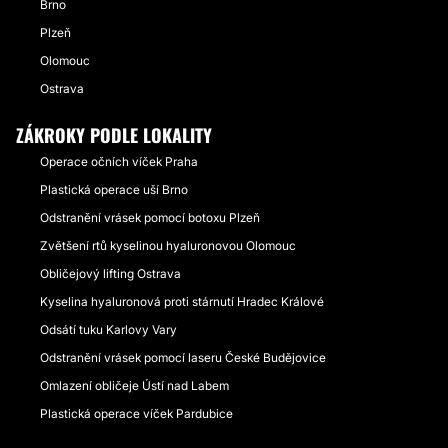
Brno
Plzeň
Olomouc
Ostrava
ZÁKROKY PODLE LOKALITY
Operace očních víček Praha
Plastická operace uší Brno
Odstranění vrásek pomocí botoxu Plzeň
Zvětšení rtů kyselinou hyaluronovou Olomouc
Obličejový lifting Ostrava
Kyselina hyaluronová proti stárnutí Hradec Králové
Odsátí tuku Karlovy Vary
Odstranění vrásek pomocí laseru České Budějovice
Omlazení obličeje Ústí nad Labem
Plastická operace víček Pardubice