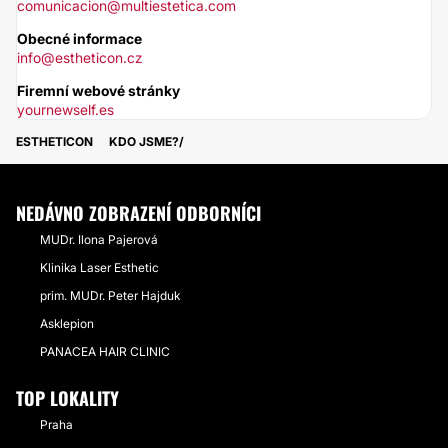
comunicacion@multiestetica.com
Obecné informace
info@estheticon.cz
Firemní webové stránky
yournewself.es
ESTHETICON
KDO JSME?
NEDÁVNO ZOBRAZENÍ ODBORNÍCI
MUDr. Ilona Pajerová
Klinika Laser Esthetic
prim. MUDr. Peter Hajduk
Asklepion
PANACEA HAIR CLINIC
TOP LOKALITY
Praha