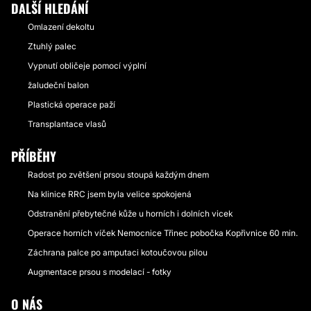
DALŠÍ HLEDÁNÍ
Omlazení dekoltu
Ztuhlý palec
Vypnutí obličeje pomocí výplní
žaludeční balon
Plastická operace paží
Transplantace vlasů
PŘÍBĚHY
Radost po zvětšení prsou stoupá každým dnem
Na klinice RRC jsem byla velice spokojená
Odstranění přebytečné kůže u horních i dolních vicek
Operace horních víček Nemocnice Třinec pobočka Kopřivnice 60 min.
Záchrana palce po amputaci kotoučovou pilou
Augmentace prsou s modelací - fotky
O NÁS