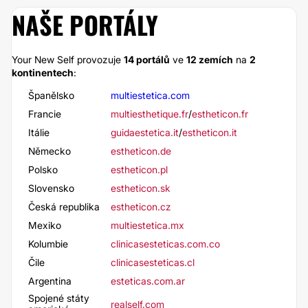
NAŠE PORTÁLY
Your New Self provozuje
14 portálů
ve
12 zemích
na
2
kontinentech
:
Španělsko
multiestetica.com
Francie
multiesthetique.fr
/
estheticon.fr
Itálie
guidaestetica.it
/
estheticon.it
Německo
estheticon.de
Polsko
estheticon.pl
Slovensko
estheticon.sk
Česká republika
estheticon.cz
Mexiko
multiestetica.mx
Kolumbie
clinicasesteticas.com.co
Čile
clinicasesteticas.cl
Argentina
esteticas.com.ar
Spojené státy
realself.com