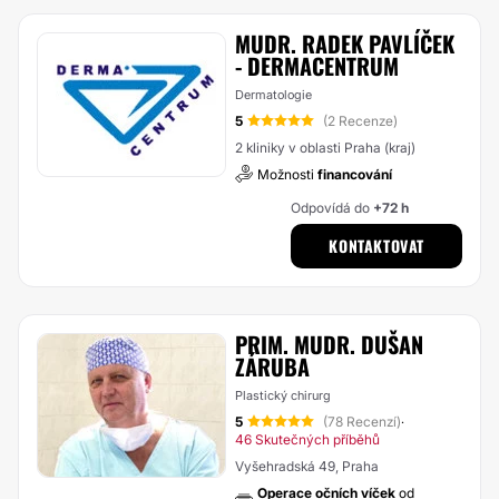
MUDR. RADEK PAVLÍČEK
- DERMACENTRUM
Dermatologie
5
(2 Recenze)
2 kliniky v oblasti Praha (kraj)
Možnosti
financování
Odpovídá do
+72 h
KONTAKTOVAT
PRIM. MUDR. DUŠAN
ZÁRUBA
Plastický chirurg
5
(78 Recenzí)
·
46 Skutečných příběhů
Vyšehradská 49, Praha
Operace očních víček
od