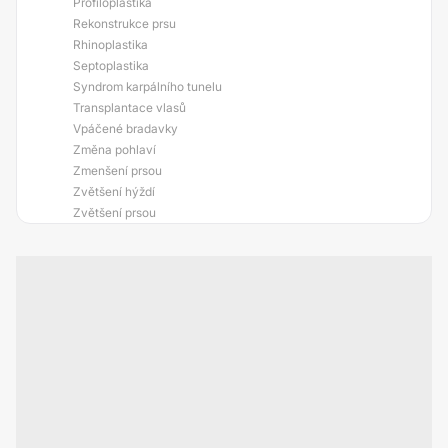
Profiloplastika
Rekonstrukce prsu
Rhinoplastika
Septoplastika
Syndrom karpálního tunelu
Transplantace vlasů
Vpáčené bradavky
Změna pohlaví
Zmenšení prsou
Zvětšení hýždí
Zvětšení prsou