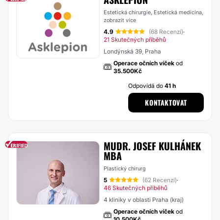
Estetická chirurgie, Estetická medicína,
zobrazit více
4.9
(68 Recenzí)
·
21 Skutečných příběhů
Londýnská 39, Praha
Operace očních víček
od
35.500Kč
Odpovídá do
41 h
KONTAKTOVAT
MUDR. JOSEF KULHÁNEK
MBA
Plastický chirurg
5
(62 Recenzí)
·
46 Skutečných příběhů
4 kliniky v oblasti Praha (kraj)
Operace očních víček
od
10.500Kč