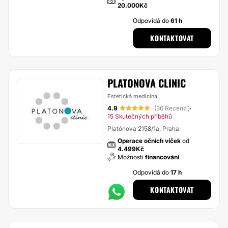
20.000Kč
Odpovídá do
61 h
KONTAKTOVAT
PLATONOVA CLINIC
Estetická medicína
4.9
(36 Recenzí)
·
15 Skutečných příběhů
Platónova 2158/1a, Praha
Operace očních víček
od
4.499Kč
Možnosti
financování
Odpovídá do
17 h
KONTAKTOVAT