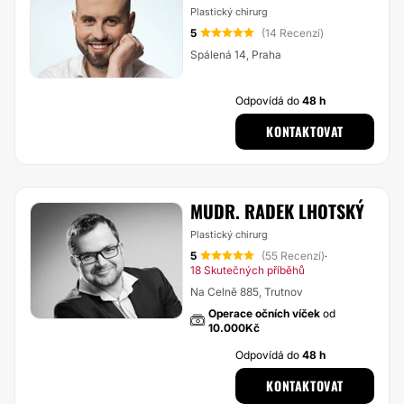
Plastický chirurg
5
(14 Recenzí)
Spálená 14, Praha
Odpovídá do
48 h
KONTAKTOVAT
MUDR. RADEK LHOTSKÝ
Plastický chirurg
5
(55 Recenzí)
·
18 Skutečných příběhů
Na Celně 885, Trutnov
Operace očních víček
od
10.000Kč
Odpovídá do
48 h
KONTAKTOVAT