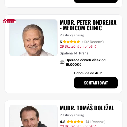
MUDR. PETER ONDREJKA
- MEDICOM CLINIC
Plastický chirurg
5
(102 Recenzí)
·
29 Skutečných příběhů
Spálená 14, Praha
Operace očních víček
od
15.000Kč
Odpovídá do
48 h
KONTAKTOVAT
MUDR. TOMÁŠ DOLEŽAL
Plastický chirurg
4.8
(41 Recenzí)
·
23 Skutečných příběhů