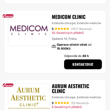
MEDICOM CLINIC
Estetická chirurgie, Estetická medicína
5
(1577 Recenzí)
·
50 Skutečných příběhů
Spálená 14, Praha
Operace očních víček
od
19.900Kč
Odpovídá do
48 h
KONTAKTOVAT
AURUM AESTHETIC
CLINIC
Estetická chirurgie, Estetická medicína
5
(52 Recenzí)
·
6 Skutečných příběhů