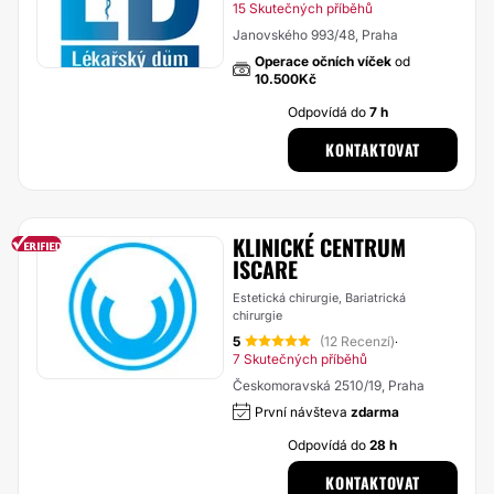
15 Skutečných příběhů
Janovského 993/48, Praha
Operace očních víček
od
10.500Kč
Odpovídá do
7 h
KONTAKTOVAT
KLINICKÉ CENTRUM
ISCARE
Estetická chirurgie, Bariatrická
chirurgie
5
(12 Recenzí)
·
7 Skutečných příběhů
Českomoravská 2510/19, Praha
První návšteva
zdarma
Odpovídá do
28 h
KONTAKTOVAT