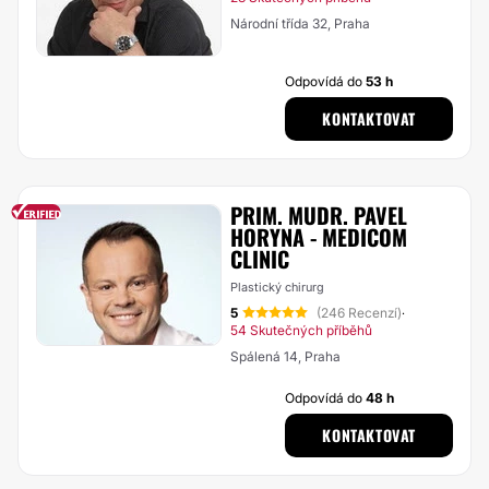
Národní třída 32, Praha
Odpovídá do
53 h
KONTAKTOVAT
PRIM. MUDR. PAVEL
HORYNA - MEDICOM
CLINIC
Plastický chirurg
5
(246 Recenzí)
·
54 Skutečných příběhů
Spálená 14, Praha
Odpovídá do
48 h
KONTAKTOVAT