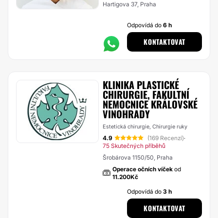
Hartigova 37, Praha
Odpovídá do
6 h
KONTAKTOVAT
KLINIKA PLASTICKÉ
CHIRURGIE, FAKULTNÍ
NEMOCNICE KRÁLOVSKÉ
VINOHRADY
Estetická chirurgie, Chirurgie ruky
4.9
(169 Recenzí)
·
75 Skutečných příběhů
Šrobárova 1150/50, Praha
Operace očních víček
od
11.200Kč
Odpovídá do
3 h
KONTAKTOVAT