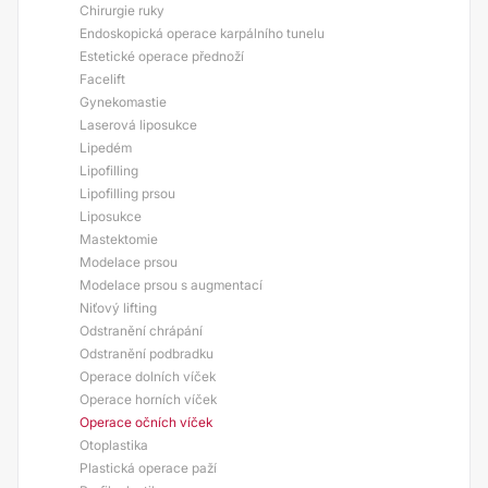
Chirurgie ruky
Endoskopická operace karpálního tunelu
Estetické operace přednoží
Facelift
Gynekomastie
Laserová liposukce
Lipedém
Lipofilling
Lipofilling prsou
Liposukce
Mastektomie
Modelace prsou
Modelace prsou s augmentací
Niťový lifting
Odstranění chrápání
Odstranění podbradku
Operace dolních víček
Operace horních víček
Operace očních víček
Otoplastika
Plastická operace paží