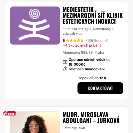
MEDIESTETIK -
MEZINÁRODNÍ SÍŤ KLINIK
ESTETICKÝCH INOVACÍ
Estetická chirurgie, Dermatologie,
zobrazit více
5
(156 Recenzí)
·
44 Skutečných příběhů
Mánesova 983/36, Praha
Operace očních víček
od
18.000Kč
Možnosti
financování
Odpovídá do
12 h
KONTAKTOVAT
MUDR. MIROSLAVA
ABDULGANI – JURKOVÁ
Estetický lékař