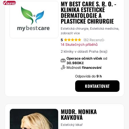
MY BEST CARE S. R. O. -
KLINIKA ESTETICKÉ
DERMATOLOGIE A
PLASTICKÉ CHIRURGIE
Estetická chirurgie, Estetická medicína,
zobrazit více
5
(62 Recenzí)
·
14 Skutečných příběhů
2 kliniky v oblasti Praha (kraj)
Operace očních víček
od
30.980Kč
Možnosti
financování
Odpovídá do
9 h
KONTAKTOVAT
MUDR. MONIKA
KAVKOVÁ
Estetický lékař