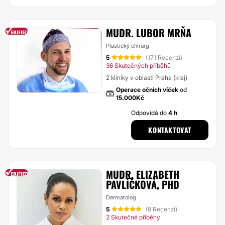
MUDR. LUBOR MRŇA
Plastický chirurg
5
(171 Recenzí)
·
36 Skutečných příběhů
2 kliniky v oblasti Praha (kraj)
Operace očních víček
od
15.000Kč
Odpovídá do
4 h
KONTAKTOVAT
MUDR. ELIZABETH
PAVLÍČKOVÁ, PHD
Dermatolog
5
(8 Recenzí)
·
2 Skutečné příběhy