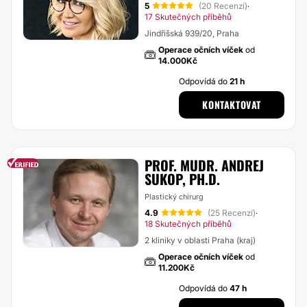
5
(20 Recenzí)
·
17 Skutečných příběhů
Jindřišská 939/20, Praha
Operace očních víček
od
14.000Kč
Odpovídá do
21 h
KONTAKTOVAT
PROF. MUDR. ANDREJ
SUKOP, PH.D.
Plastický chirurg
4.9
(25 Recenzí)
·
18 Skutečných příběhů
2 kliniky v oblasti Praha (kraj)
Operace očních víček
od
11.200Kč
Odpovídá do
47 h