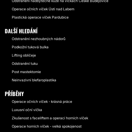
Odstranění nadbytečné kůže na víčkách České Budějovice
Operace očních víček Ústí nad Labem
Plastická operace víček Pardubice
DALŠÍ HLEDÁNÍ
Odstranění nezhoubných nádorů
Podkožní tuková bulka
Lifting obličeje
Odstranění tuku
Post mastektomie
Neinvazivní blefaroplastika
PŘÍBĚHY
Operace očních víček - krásná práce
Luxusní oční víčka
Zkušenost s faceliftem a operací horních víček
Operace horních víček - velká spokojenost