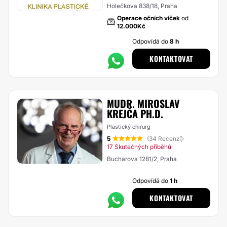
Holečkova 838/18, Praha
Operace očních víček
od
12.000Kč
Odpovídá do
8 h
KONTAKTOVAT
MUDR. MIROSLAV
KREJČA PH.D.
Plastický chirurg
5
(34 Recenzí)
·
17 Skutečných příběhů
Bucharova 1281/2, Praha
Odpovídá do
1 h
KONTAKTOVAT