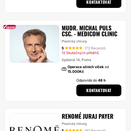
KONTAKTOVAT
MUDR. MICHAL PULS
CSC. - MEDICOM CLINIC
Plastický chirurg
5
(72 Recenzí)
·
12 Skutečných příběhů
Spálená 14, Praha
Operace očních víček
od
15.000Kč
Odpovídá do
48 h
KONTAKTOVAT
RENOMÉ JURAJ PAYER
Plastický chirurg
5
(92 Recenzí)
·