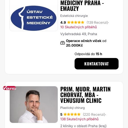
MEDICÍNY PRAHA -
EMAUZY
Estetická chirurgie
4.9
(139 Recenzí)
·
10 Skutečných příběhů
Vyšehradská 49, Praha
Operace očních víček
od
20.000Kč
Odpovídá do
15 h
KONTAKTOVAT
PRIM. MUDR. MARTIN
CHORVÁT, MBA -
VENUSIUM CLINIC
Plastický chirurg
5
(220 Recenzí)
·
138 Skutečných příběhů
2 kliniky v oblasti Praha (kraj)