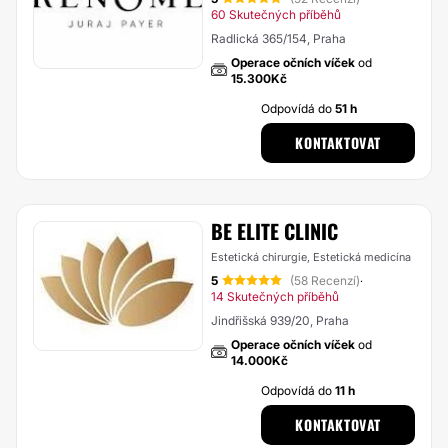
60 Skutečných příběhů
Radlická 365/154, Praha
Operace očních víček
od
15.300Kč
Odpovídá do
51 h
KONTAKTOVAT
BE ELITE CLINIC
Estetická chirurgie, Estetická medicína
5
(58 Recenzí)
·
14 Skutečných příběhů
Jindřišská 939/20, Praha
Operace očních víček
od
14.000Kč
Odpovídá do
11 h
KONTAKTOVAT