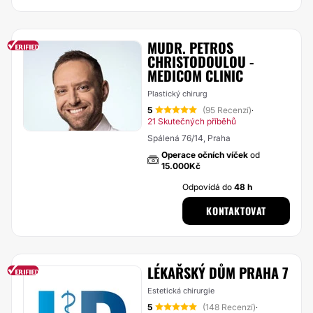
MUDR. PETROS
CHRISTODOULOU -
MEDICOM CLINIC
Plastický chirurg
5
(95 Recenzí)
·
21 Skutečných příběhů
Spálená 76/14, Praha
Operace očních víček
od
15.000Kč
Odpovídá do
48 h
KONTAKTOVAT
LÉKAŘSKÝ DŮM PRAHA 7
Estetická chirurgie
5
(148 Recenzí)
·