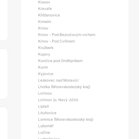
Krasov
Kravaře
Křišťanovice
Krmelín
Krnov
Krnov - Pod Bezručovým vrchem
Krnov - Pod Cvilínem
Kružberk
Kujavy
Kunčice pod Ondřejníkem
Kunín
Kyjovice
Leskovec nad Moravicí
Lhotka (Moravskoslezský kraj)
Lichnov
Lichnov (o. Nový Jičín)
Liptaň
Litultovice
Lomnice (Moravskoslezský kraj)
Luboměř
Lučina
Ludgeřovice