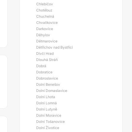
Chlebičov
Chotěbuz
Chuchelná
Chvalíkovice
Darkovice
Děhylov
Dětmarovice
Dětřichov nad Bystřicí
Dívčí Hrad
Dlouhá Stráň
Dobrá
Dobratice
Dobroslavice
Dolní Benešov
Dolní Domaslavice
Dolní Lhota
Dolní Lomná
Dolní Lutyně
Dolní Moravice
Dolní Tošanovice
Dolní Životice