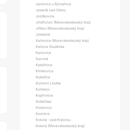
Janovice u Rýmařova
Jeseník nad Odrou
Jezdkovice
Jindřichov (Moravskoslezský kraj)
Jiříkov (Moravskoslezský kraj)
Jistebník
Kaňovice (Moravskoslezský kraj)
Karlova Studánka
Karlovice
Karviná
Kateřinice
Klimkovice
Kobeřice
Komorní Lhotka
Koňakov
Kopřivnice
Košařiska
Kozlovice
Kozmice
Krásná - pod Krásnou
Krásná (Moravskoslezský kraj)