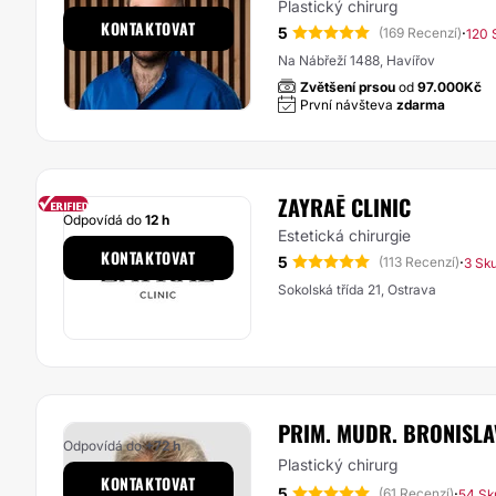
Plastický chirurg
KONTAKTOVAT
5
·
(169 Recenzí)
120 
Na Nábřeží 1488, Havířov
Zvětšení prsou
od
97.000Kč
První návšteva
zdarma
ZAYRAĒ CLINIC
Odpovídá do
12 h
Estetická chirurgie
KONTAKTOVAT
5
·
(113 Recenzí)
3 Sk
Sokolská třída 21, Ostrava
PRIM. MUDR. BRONISLA
Odpovídá do
+72 h
Plastický chirurg
KONTAKTOVAT
5
·
(61 Recenzí)
54 Sk