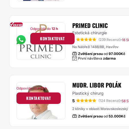
PRIMED CLINIC
Odpovídá do
12 h
Estetická chirurgie
KONTAKTOVAT
5
·
(239 Recenzí)
18 S
Na Nábřeží 1488/8B, Havířov
Zvětšení prsou
od
97.000Kč
První návšteva
zdarma
MUDR. LIBOR POLÁK
Odpovídá do
+72 h
Plastický chirurg
KONTAKTOVAT
5
·
(124 Recenzí)
58 S
2 kliniky v oblasti Moravskoslezský 
Zvětšení prsou
od
53.000Kč