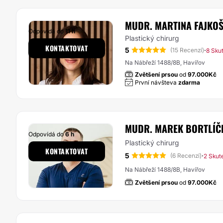
MUDR. MARTINA FAJKO
Odpovídá do
11 h
Plastický chirurg
KONTAKTOVAT
5
·
(15 Recenzí)
8 Sku
Na Nábřeží 1488/8B, Havířov
Zvětšení prsou
od
97.000Kč
První návšteva
zdarma
MUDR. MAREK BORTLÍČ
Odpovídá do
6 h
Plastický chirurg
KONTAKTOVAT
5
·
(6 Recenzí)
2 Skut
Na Nábřeží 1488/8B, Havířov
Zvětšení prsou
od
97.000Kč