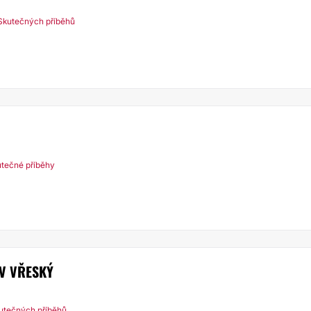
Skutečných příběhů
utečné příběhy
V VŘESKÝ
utečných příběhů