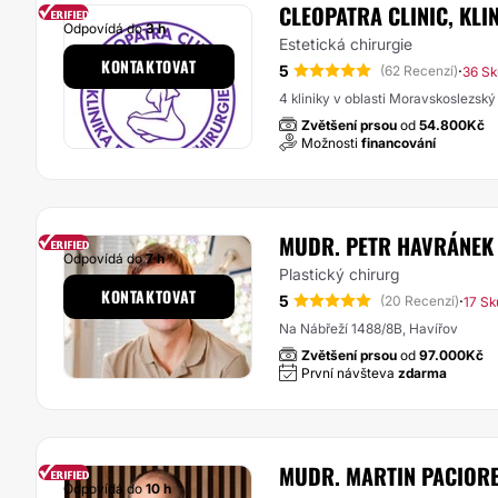
CLEOPATRA CLINIC, KLI
Odpovídá do
3 h
Estetická chirurgie
KONTAKTOVAT
5
·
(62 Recenzí)
36 Sk
4 kliniky v oblasti Moravskoslezský 
Zvětšení prsou
od
54.800Kč
Možnosti
financování
MUDR. PETR HAVRÁNEK
Odpovídá do
7 h
Plastický chirurg
KONTAKTOVAT
5
·
(20 Recenzí)
17 Sk
Na Nábřeží 1488/8B, Havířov
Zvětšení prsou
od
97.000Kč
První návšteva
zdarma
MUDR. MARTIN PACIOR
Odpovídá do
10 h