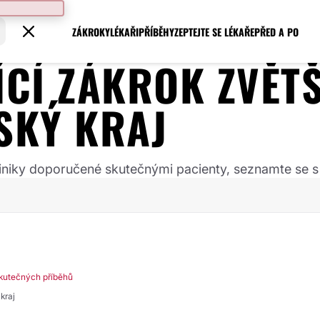
ZÁKROKY
LÉKAŘI
PŘÍBĚHY
ZEPTEJTE SE LÉKAŘE
PŘED A PO
JÍCÍ ZÁKROK
ZVĚT
SKÝ KRAJ
 kliniky doporučené skutečnými pacienty, seznamte se s
kutečných příběhů
kraj