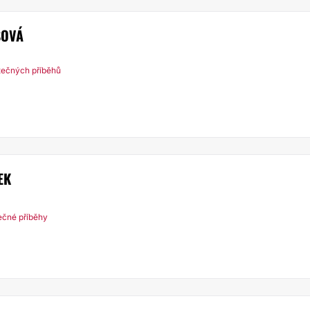
ŠOVÁ
tečných příběhů
EK
ečné příběhy