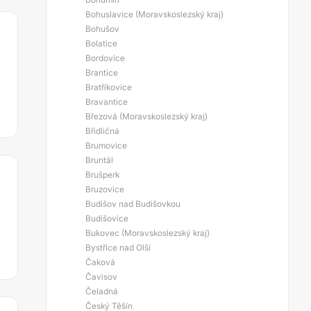
Bohuslavice (Moravskoslezský kraj)
Bohušov
Bolatice
Bordovice
Brantice
Bratříkovice
Bravantice
Březová (Moravskoslezský kraj)
Břidličná
Brumovice
Bruntál
Brušperk
Bruzovice
Budišov nad Budišovkou
Budišovice
Bukovec (Moravskoslezský kraj)
Bystřice nad Olší
Čaková
Čavisov
Čeladná
Český Těšín