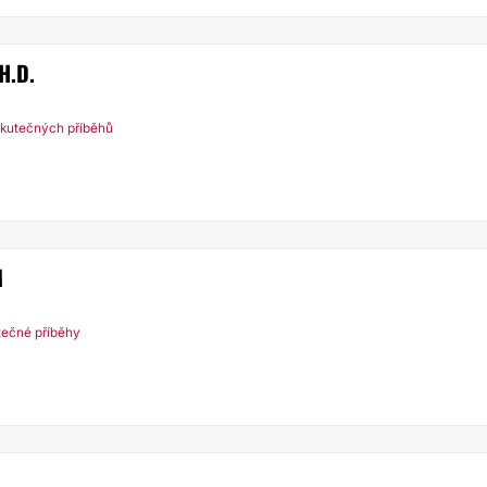
H.D.
kutečných příběhů
M
tečné příběhy