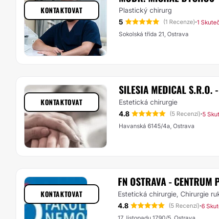
KONTAKTOVAT
Plastický chirurg
5
·
(1 Recenze)
1 Skute
Sokolská třída 21, Ostrava
SILESIA MEDICAL S.R.O.
KONTAKTOVAT
Estetická chirurgie
4.8
·
(5 Recenzí)
5 Sku
Havanská 6145/4a, Ostrava
FN OSTRAVA - CENTRUM 
KONTAKTOVAT
Estetická chirurgie, Chirurgie ru
4.8
·
(5 Recenzí)
6 Sku
17. listopadu 1790/5, Ostrava