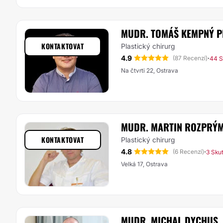
MUDR. TOMÁŠ KEMPNÝ P
KONTAKTOVAT
Plastický chirurg
4.9
·
(87 Recenzí)
44 S
Na čtvrti 22, Ostrava
MUDR. MARTIN ROZPRÝ
KONTAKTOVAT
Plastický chirurg
4.8
·
(6 Recenzí)
3 Sku
Velká 17, Ostrava
MUDR. MICHAL DYCHUS