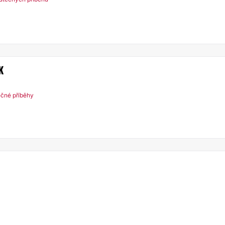
K
ečné příběhy