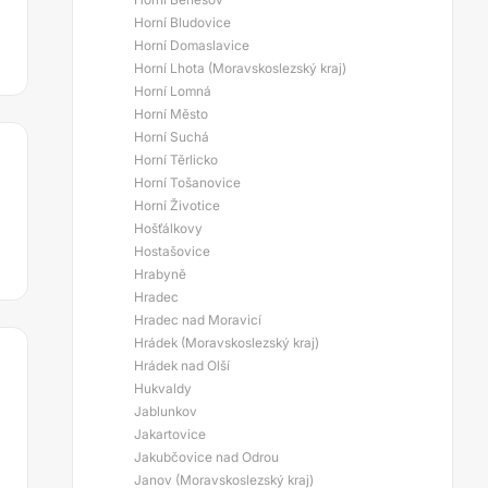
Horní Bludovice
Horní Domaslavice
Horní Lhota (Moravskoslezský kraj)
Horní Lomná
Horní Město
Horní Suchá
Horní Těrlicko
Horní Tošanovice
Horní Životice
Hošťálkovy
Hostašovice
Hrabyně
Hradec
Hradec nad Moravicí
Hrádek (Moravskoslezský kraj)
Hrádek nad Olší
Hukvaldy
Jablunkov
Jakartovice
Jakubčovice nad Odrou
Janov (Moravskoslezský kraj)