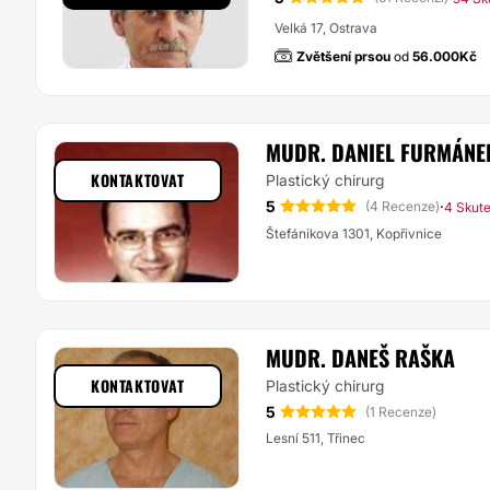
Velká 17, Ostrava
Zvětšení prsou
od
56.000Kč
MUDR. DANIEL FURMÁNE
KONTAKTOVAT
Plastický chirurg
5
·
(4 Recenze)
4 Skut
Štefánikova 1301, Kopřivnice
MUDR. DANEŠ RAŠKA
KONTAKTOVAT
Plastický chirurg
5
(1 Recenze)
Lesní 511, Třinec