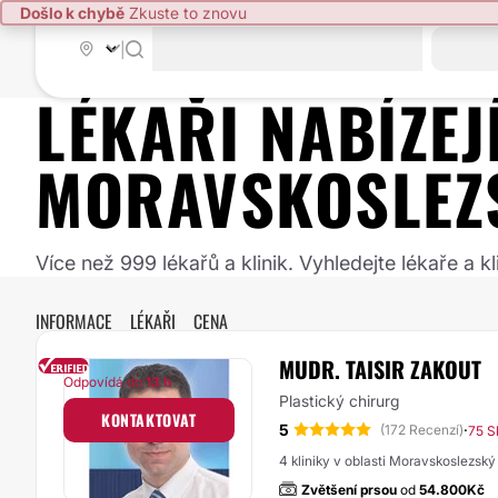
Došlo k chybě
Zkuste to znovu
|
LÉKAŘI NABÍZE
MORAVSKOSLEZ
Více než 999 lékařů a klinik. Vyhledejte lékaře a
INFORMACE
LÉKAŘI
CENA
MUDR. TAISIR ZAKOUT
Odpovídá do
13 h
Plastický chirurg
KONTAKTOVAT
5
·
(172 Recenzí)
75 S
4 kliniky v oblasti Moravskoslezský 
Zvětšení prsou
od
54.800Kč