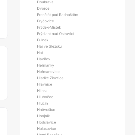
Doubrava
Dvorce
Frenštát pod Radhoštěm
Fryčovice
Frýdek-Místek
Frýdlant nad Ostravicí
Fulnek
Háj ve Slezsku
Hať
Havířov
Heřmánky
Heřmanovice
Hladké Životice
Hlavnice
Hlinka
Hlubočec
Hlučín
Hněvošice
Hnojník
Hodslavice
Holasovice
Horní Benešov