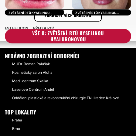
ZVĚTŠENÍ RTŮ KYSELINOU
ZVĚTŠENÍ RTŮ KYSELINOU
ZOBRAZIT VÍCE OBRÁZKŮ
HYALURONOVOU
HYALURONOVOU
ESTHETICON
PŘED A PO
VŠE O: ZVĚTŠENÍ RTŮ KYSELINOU
ZVĚTŠENÍ RTŮ KYSELINOU HYALURONOVOU
HYALURONOVOU
NEDÁVNO ZOBRAZENÍ ODBORNÍCI
MUDr. Roman Palušák
Kosmetický salon Aloha
Medi-centrum Skalka
Laserové Centrum Anděl
Oddělení plastické a rekonstrukční chirurgie FN Hradec Králové
TOP LOKALITY
Praha
Brno