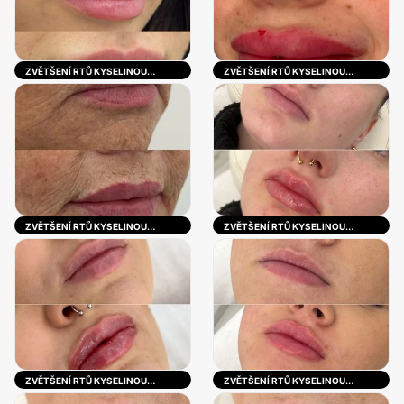
ZVĚTŠENÍ RTŮ KYSELINOU
ZVĚTŠENÍ RTŮ KYSELINOU
HYALURONOVOU
HYALURONOVOU
ZVĚTŠENÍ RTŮ KYSELINOU
ZVĚTŠENÍ RTŮ KYSELINOU
HYALURONOVOU
HYALURONOVOU
ZVĚTŠENÍ RTŮ KYSELINOU
ZVĚTŠENÍ RTŮ KYSELINOU
HYALURONOVOU
HYALURONOVOU