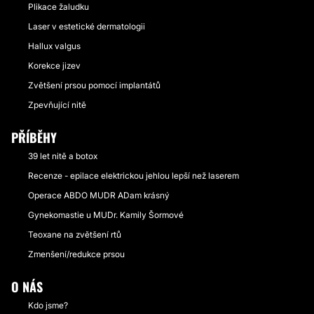
Plikace žaludku
Laser v estetické dermatologii
Hallux valgus
Korekce jizev
Zvětšení prsou pomocí implantátů
Zpevňující nitě
PŘÍBĚHY
39 let nitě a botox
Recenze - epilace elektrickou jehlou lepší než laserem
Operace ABDO MUDR ADam krásný
Gynekomastie u MUDr. Kamily Šormové
Teoxane na zvětšení rtů
Zmenšení/redukce prsou
O NÁS
Kdo jsme?