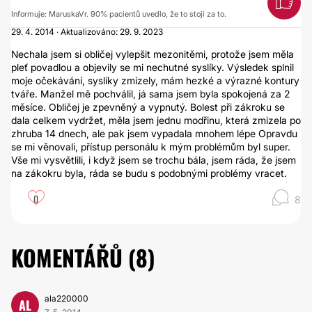
Informuje: MaruskaVr. 90% pacientů uvedlo, že to stojí za to.
29. 4. 2014 · Aktualizováno: 29. 9. 2023
Nechala jsem si obličej vylepšit mezonitěmi, protože jsem měla
pleť povadlou a objevily se mi nechutné syslíky. Výsledek splnil
moje očekávání, syslíky zmizely, mám hezké a výrazné kontury
tváře. Manžel mě pochválil, já sama jsem byla spokojená za 2
měsíce. Obličej je zpevněný a vypnutý. Bolest při zákroku se
dala celkem vydržet, měla jsem jednu modřinu, která zmizela po
zhruba 14 dnech, ale pak jsem vypadala mnohem lépe Opravdu
se mi věnovali, přístup personálu k mým problémům byl super.
Vše mi vysvětlili, i když jsem se trochu bála, jsem ráda, že jsem
na zákokru byla, ráda se budu s podobnými problémy vracet.
0
8
KOMENTÁŘŮ (
8
)
ala220000
AL