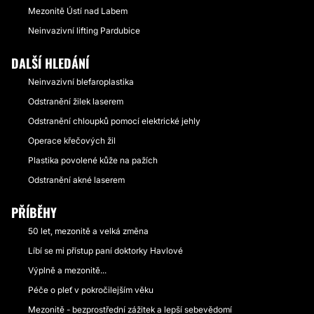
Mezonitě Ústí nad Labem
Neinvazivní lifting Pardubice
DALŠÍ HLEDÁNÍ
Neinvazivní blefaroplastika
Odstranění žilek laserem
Odstranění chloupků pomocí elektrické jehly
Operace křečových žil
Plastika povolené kůže na pažích
Odstranění akné laserem
PŘÍBĚHY
50 let, mezonitě a velká změna
Líbí se mi přístup paní doktorky Havlové
Výplně a mezonitě...
Péče o pleť v pokročilejším věku
Mezonitě - bezprostřední zážitek a lepší sebevědomí