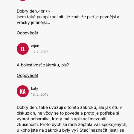
Dobry den,<br />
jsem také po aplikaci nití ,je znát že plet je pevnějsí a
vrásky jemnější...
Odpovědět
eljnk
EL
13. 2. 2015
A bolestivosť zákroku, pls?
Odpovědět
katy
KA
13. 2. 2015
Dobrý den, také uvažuji o tomto zákroku, ale jak čtu v
diskuzích, ne vždy se to povede a proto je potřeba si
vybrat odborníka, který má s aplikací mezonití
zkušenosti. Proto bych se ráda zeptala vás spokojených,
u koho jste na zákroku byly vy? Stačí naznačit, jestli se