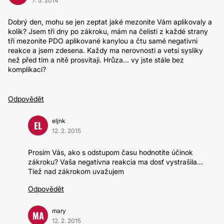
7. 5. 2014
Dobrý den, mohu se jen zeptat jaké mezonite Vám aplikovaly a
kolik? Jsem tři dny po zákroku, mám na čelisti z každé strany
tři mezonite PDO aplikované kanylou a čtu samé negativni
reakce a jsem zdesena. Každy ma nerovnosti a vetsi sysliky
než před tim a nitě prosvitaji. Hrůza... vy jste stále bez
komplikaci?
Odpovědět
eljnk
EL
12. 2. 2015
Prosím Vás, ako s odstupom času hodnotíte účinok
zákroku? Vaša negatívna reakcia ma dosť vystrašila...
Tiež nad zákrokom uvažujem
Odpovědět
mary
MA
12. 2. 2015