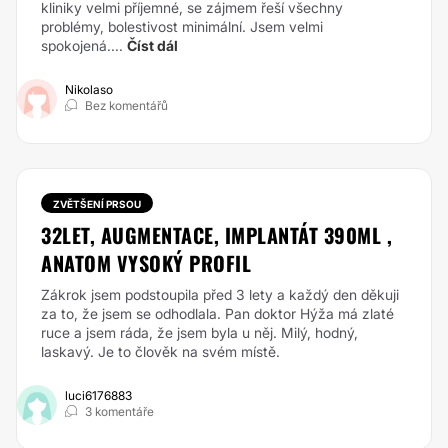
kliniky velmi příjemné, se zájmem řeší všechny
problémy, bolestivost minimální. Jsem velmi
spokojená....
Číst dál
Nikolaso
Bez komentářů
ZVĚTŠENÍ PRSOU
32LET, AUGMENTACE, IMPLANTÁT 390ML ,
ANATOM VYSOKÝ PROFIL
Zákrok jsem podstoupila před 3 lety a každý den děkuji
za to, že jsem se odhodlala. Pan doktor Hýža má zlaté
ruce a jsem ráda, že jsem byla u něj. Milý, hodný,
laskavý. Je to člověk na svém místě.
luci6176883
3 komentáře