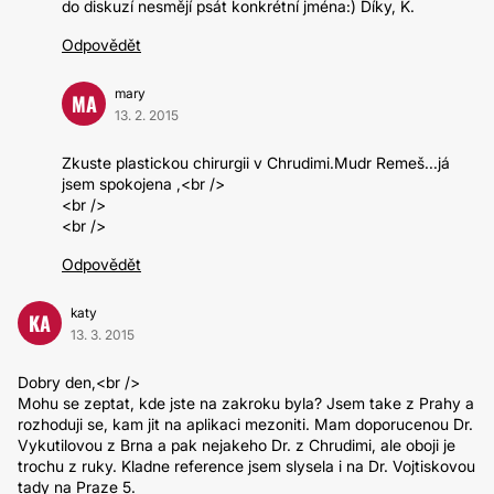
do diskuzí nesmějí psát konkrétní jména:) Díky, K.
Odpovědět
mary
MA
13. 2. 2015
Zkuste plastickou chirurgii v Chrudimi.Mudr Remeš...já
jsem spokojena ,<br />
<br />
<br />
Odpovědět
katy
KA
13. 3. 2015
Dobry den,<br />
Mohu se zeptat, kde jste na zakroku byla? Jsem take z Prahy a
rozhoduji se, kam jit na aplikaci mezoniti. Mam doporucenou Dr.
Vykutilovou z Brna a pak nejakeho Dr. z Chrudimi, ale oboji je
trochu z ruky. Kladne reference jsem slysela i na Dr. Vojtiskovou
tady na Praze 5.