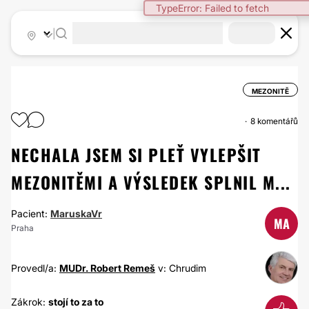
TypeError: Failed to fetch
|
MEZONITĚ
8 komentářů
NECHALA JSEM SI PLEŤ VYLEPŠIT
MEZONITĚMI A VÝSLEDEK SPLNIL M...
Pacient:
MaruskaVr
MA
Praha
Provedl/a:
MUDr. Robert Remeš
v: Chrudim
Zákrok:
stojí to za to