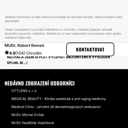
Veškeré informace na této stránce pocházejí od uživatelů portálu, nikoli od lékařů nebo
specialistů.
Obsah zveřejněný na portálu Estheticon.cz nemůže v žádném případě nahradit
konzultaci pacienta s lékařem. Estheticon.cz není odpovědný za produkty nebo služby
nabízené odborníky.
MUDr. Robert Remeš
ESTHETICON
PŘÍBĚHY
KONTAKTOVAT
PŘÍBĚHY TÝKAJÍCÍ SE ZÁKROKU MEZONITĚ
4.9
(104)
·
Chrudim
NECHALA JSEM SI PLEŤ VYLEPŠIT MEZONITĚMI A VÝSLEDEK
SPLNIL M...
NEDÁVNO ZOBRAZENÍ ODBORNÍCI
OTTLENS s. r. o.
MEDICAL BEAUTY - Klinika estetické a anti-aging medicíny
Medical Clinic - privátní síť dermatologických ambulancí
MUDr. Michal Sviták
MUDr. Naděžda Vojáčková