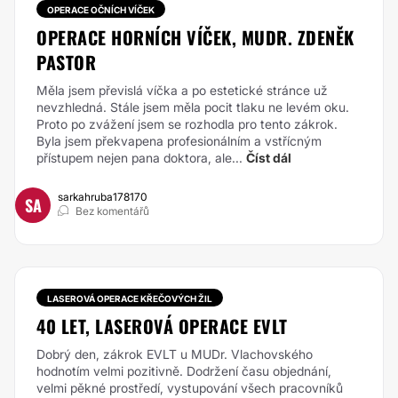
OPERACE OČNÍCH VÍČEK
OPERACE HORNÍCH VÍČEK, MUDR. ZDENĚK
PASTOR
Měla jsem převislá víčka a po estetické stránce už
nevzhledná. Stále jsem měla pocit tlaku
ne levém oku.
Proto po zvážení jsem se rozhodla pro tento zákrok.
Byla jsem překvapena
profesionálním a vstřícným
přístupem nejen pana doktora, ale...
Číst dál
sarkahruba178170
SA
Bez komentářů
LASEROVÁ OPERACE KŘEČOVÝCH ŽIL
40 LET, LASEROVÁ OPERACE EVLT
Dobrý den, zákrok EVLT u MUDr. Vlachovského
hodnotím velmi pozitivně. Dodržení času objednání,
velmi pěkné prostředí, vystupování všech pracovníků