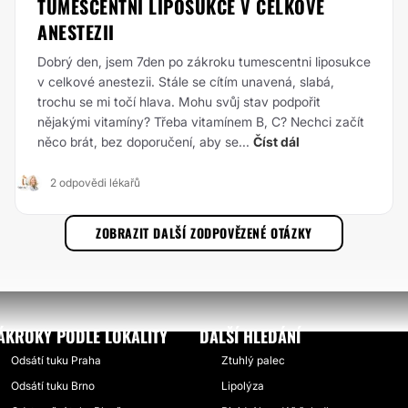
TUMESCENTNÍ LIPOSUKCE V CELKOVÉ
ANESTEZII
Dobrý den, jsem 7den po zákroku tumescentni liposukce
v celkové anestezii. Stále se cítím unavená, slabá,
trochu se mi točí hlava. Mohu svůj stav podpořit
nějakými vitamíny? Třeba vitamínem B, C? Nechci začít
něco brát, bez doporučení, aby se...
Číst dál
2 odpovědi lékařů
ZOBRAZIT DALŠÍ ZODPOVĚZENÉ OTÁZKY
ÁKROKY PODLE LOKALITY
DALŠÍ HLEDÁNÍ
Odsátí tuku Praha
Ztuhlý palec
Odsátí tuku Brno
Lipolýza