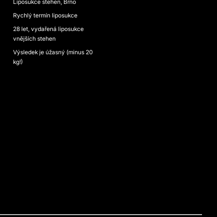
Liposukce stehen, Brno
Rychlý termín liposukce
28 let, vydařená liposukce
vnějších stehen
Výsledek je úžasný (minus 20
kg!)