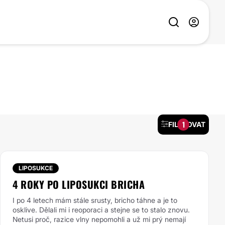
1
FILTROVAT
LIPOSUKCE
4 ROKY PO LIPOSUKCI BRICHA
I po 4 letech mám stále srusty, bricho táhne a je to
osklive. Dělali mi i reoporaci a stejne se to stalo znovu.
Netusi proč, razice vlny nepomohli a už mi prý nemají