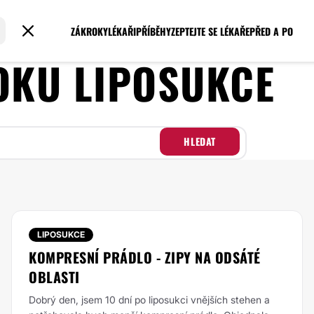
ZÁKROKY
LÉKAŘI
PŘÍBĚHY
ZEPTEJTE SE LÉKAŘE
PŘED A PO
ROKU
LIPOSUKCE
HLEDAT
LIPOSUKCE
KOMPRESNÍ PRÁDLO - ZIPY NA ODSÁTÉ
OBLASTI
Dobrý den, jsem 10 dní po liposukci vnějších stehen a