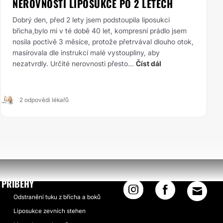
NEROVNOSTI LIPOSUKCE PO 2 LETECH
Dobrý den, před 2 lety jsem podstoupila liposukci
břicha,bylo mi v té době 40 let, kompresní prádlo jsem
nosila poctivě 3 měsíce, protože přetrvával dlouho otok,
masírovala dle instrukcí malé vystoupliny, aby
nezatvrdly. Určité nerovnosti přesto...
Číst dál
2 odpovědi lékařů
PŘÍBĚHY
Odstranění tuku z břicha a boků
Liposukce zevních stehen