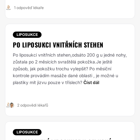
1 odpověď lékaře
LIPOSUKCE
PO LIPOSUKCI VNITŘNÍCH STEHEN
Po liposukci vnitřních stehen,odsáto 200 g u jedné nohy,
zůstala po 2 měsících svraštělá pokožka.Je ještě
způsob, jak pokožku trochu vylepšit? Po měsíční
kontrole provádím masáže dané oblasti , je možné u
plastiky mít jizvu pouze v tříslech?
Číst dál
2 odpovědi lékařů
LIPOSUKCE