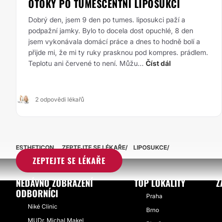
OTOKY PO TUMESCENTNÍ LIPOSUKCI
Dobrý den, jsem 9 den po tumes. liposukci paží a
podpažní jamky. Bylo to docela dost opuchlé, 8 den
jsem vykonávala domácí práce a dnes to hodně bolí a
přijde mi, že mi ty ruky prasknou pod kompres. prádlem.
Teplotu ani červené to není. Můžu...
Číst dál
2 odpovědi lékařů
ESTHETICON
ZEPTEJTE SE LÉKAŘE
LIPOSUKCE
ZEPTEJTE SE LÉKAŘE
NEDÁVNO ZOBRAZENÍ
TOP LOKALITY
Z
ODBORNÍCI
Praha
Niké Clinic
Brno
MUDr. Michal Makel