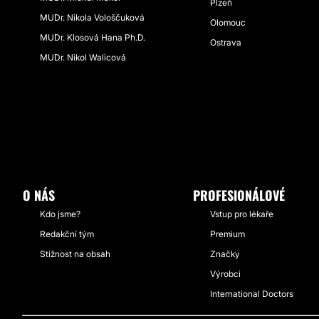
Plzeň
MUDr. Nikola Vološčuková
Olomouc
MUDr. Klosová Hana Ph.D.
Ostrava
MUDr. Nikol Walicová
O NÁS
PROFESIONÁLOVÉ
Kdo jsme?
Vstup pro lékaře
Redakční tým
Premium
Stížnost na obsah
Značky
Výrobci
International Doctors