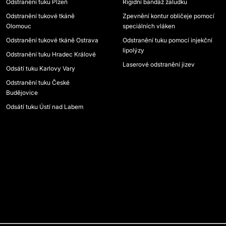
Odstranění tuku Plzeň
Rigidní bandáž žaludku
Odstranění tukové tkáně
Zpevnění kontur obličeje pomocí
Olomouc
speciálních vláken
Odstranění tukové tkáně Ostrava
Odstranění tuku pomocí injekční
lipolýzy
Odstranění tuku Hradec Králové
Laserové odstranění jizev
Odsátí tuku Karlovy Vary
Odstranění tuku České
Budějovice
Odsátí tuku Ústí nad Labem