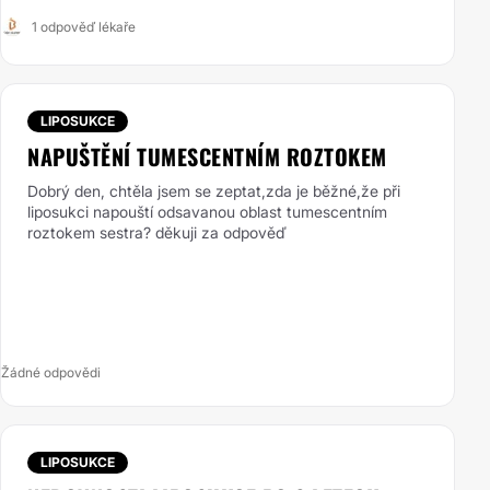
1 odpověď lékaře
LIPOSUKCE
NAPUŠTĚNÍ TUMESCENTNÍM ROZTOKEM
Dobrý den, chtěla jsem se zeptat,zda je běžné,že při
liposukci napouští odsavanou oblast tumescentním
roztokem sestra? děkuji za odpověď
Žádné odpovědi
LIPOSUKCE