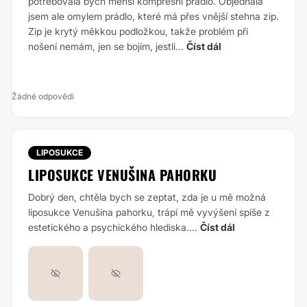
potřebovala bych menší kompresní prádlo. Objednala
jsem ale omylem prádlo, které má přes vnější stehna zip.
Zip je krytý měkkou podložkou, takže problém při
nošení nemám, jen se bojím, jestli...
Číst dál
Žádné odpovědi
LIPOSUKCE
LIPOSUKCE VENUŠINA PAHORKU
Dobrý den,
chtěla bych se zeptat, zda je u mě možná
liposukce Venušina pahorku, trápí mě vyvýšení spíše z
estetického a psychického hlediska....
Číst dál