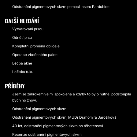
Odstranění pigmentových skvrn pomocí laseru Pardubice
DALŠÍ HLEDÁNÍ
Vytvarování prsou
Odnětí prsu
Kompletní proměna obličeje
Operace vbočeného palce
Léčba akné
Ložiska tuku
PŘÍBĚHY
Jsem se zákrokem velmi spokojená a kdyby to bylo nutné, podstoupila
bych ho znovu
Odstranění pigmentových skvrn
Odstranění pigmentových skvrn, MUDr Drahomíra Jarošíková
40 let, odstranění pigmentových skvrn po těhotenství
Recenze odstranění pigmentových skvrn