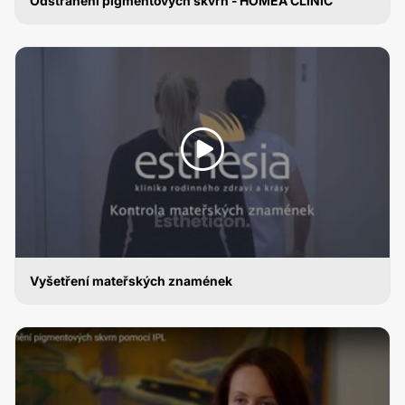
Odstranění pigmentových skvrn - HOMEA CLINIC
ODSTRANĚNÍ PIGMENTOVÝCH SKVRN
Vyšetření mateřských znamének
ODSTRANĚNÍ PIGMENTOVÝCH SKVRN