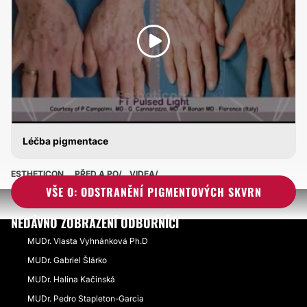
Léčba pigmentace
ODSTRANĚNÍ PIGMENTOVÝCH SKVRN
ESTHETICON
PŘED A PO
VIDEA
VŠE O: ODSTRANĚNÍ PIGMENTOVÝCH SKVRN
NEDÁVNO ZOBRAZENÍ ODBORNÍCI
MUDr. Vlasta Vyhnánková Ph.D
MUDr. Gabriel Šlárko
MUDr. Halina Kačinská
MUDr. Pedro Stapleton-Garcia