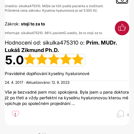
Uvedl/a: sikulka475310. Může se lišit podle pacienta a složitosti.
Průměrná cena zákroku: Kyselina hyaluronová je od 5.500 Kč.
Zákrok:
stojí to za to
Informuje: sikulka475310. 98% pacientů uvedlo, že to stojí za to.
Hodnocení od: sikulka475310 o:
Prim. MUDr.
Lukáš Zikmund Ph.D.
5.0
Pravidelné doplňování kyseliny hyaluronové
24. 4. 2017 · Aktualizováno: 12. 9. 2023
Vše je bezvadné jsem moc spokojená. Byla jsem u pana doktora
již po třetí a vždy perfektní na kyselinu hyaluronovou kterou mě
vpichuje po společném projednání ...
1
4