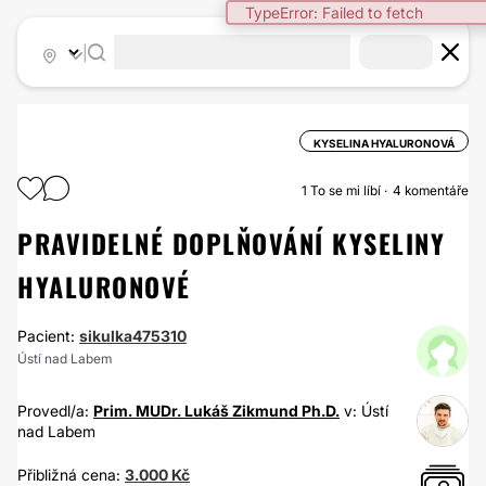
TypeError: Failed to fetch
|
KYSELINA HYALURONOVÁ
1
To se mi líbí
4 komentáře
PRAVIDELNÉ DOPLŇOVÁNÍ KYSELINY
HYALURONOVÉ
Pacient:
sikulka475310
Ústí nad Labem
Provedl/a:
Prim. MUDr. Lukáš Zikmund Ph.D.
v: Ústí
nad Labem
Přibližná cena:
3.000 Kč