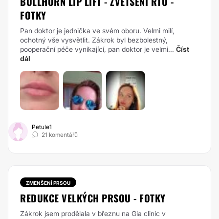
BULLHORN LIP LIFT - ZVĚTŠENÍ RTŮ -
FOTKY
Pan doktor je jednička ve svém oboru. Velmi milí,
ochotný vše vysvětlit. Zákrok byl bezbolestný,
pooperační péče vynikající, pan doktor je velmi...
Číst
dál
Petule1
21 komentářů
ZMENŠENÍ PRSOU
REDUKCE VELKÝCH PRSOU - FOTKY
Zákrok jsem prodělala v březnu na Gia clinic v