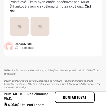
Prostějově. Tímto bych chtěla poděkovat paní Mudr.
Šilhánkové a jejímu skvělému týmu za skvělou...
Číst
dál
dana6176311
1 komentář
Veškeré informace na této stránce pocházejí od uživatelů portálu, nikoli od lékařů nebo
specialistů.
Obsah zveřejněný na portálu Estheticon.cz nemůže v žádném případě nahradit
konzultaci pacienta s lékařem. Estheticon.cz není odpovědný za produkty nebo služby
nabízené odborníky.
Prim. MUDr. Lukáš Zikmund
ESTHETICON
PŘÍBĚHY
KONTAKTOVAT
Ph.D.
PŘÍBĚHY TÝKAJÍCÍ SE ZÁKROKU KYSELINA HYALURONOVÁ
PRAVIDELNÉ DOPLŇOVÁNÍ KYSELINY HYALURONOVÉ
4.9
(49)
·
Ústí nad Labem