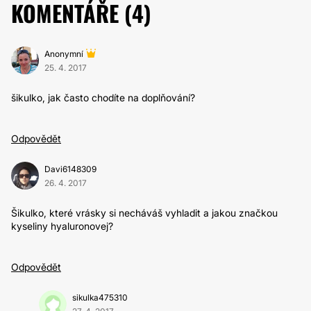
KOMENTÁŘE (
4
)
Anonymní
25. 4. 2017
šikulko, jak často chodíte na doplňování?
Odpovědět
Davi6148309
26. 4. 2017
Šikulko, které vrásky si necháváš vyhladit a jakou značkou
kyseliny hyaluronovej?
Odpovědět
sikulka475310