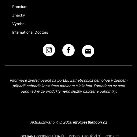
Premium
Značky
Výrobci
International Doctors
Informace zveřejňované na portálu Estheticon.cz nemohou v žádném
případě nahradit konzultaci pacienta s lékařem. Estheticon.cz není
odpovědný za produkty nebo služby nabízené odborníky.
Aktualizováno 7. 8. 2026
info@estheticon.cz
OCHRANA OSOBNÍCH ÚDAJŮ
PRAVIDLA POUŽÍVÁNÍ
COOKIES