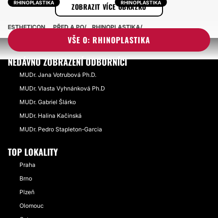
RHINOPLASTIKA
RHINOPLASTIKA
ZOBRAZIT VÍCE OBRÁZKŮ
ESTHETICON
PŘED A PO
RHINOPLASTIKA
VŠE O: RHINOPLASTIKA
NEDÁVNO ZOBRAZENÍ ODBORNÍCI
MUDr. Jana Votrubová Ph.D.
MUDr. Vlasta Vyhnánková Ph.D
MUDr. Gabriel Šlárko
MUDr. Halina Kačinská
MUDr. Pedro Stapleton-Garcia
TOP LOKALITY
Praha
Brno
Plzeň
Olomouc