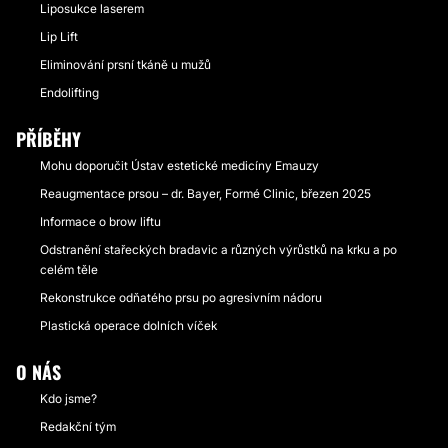
Liposukce laserem
Lip Lift
Eliminování prsní tkáně u mužů
Endolifting
PŘÍBĚHY
Mohu doporučit Ústav estetické medicíny Emauzy
Reaugmentace prsou – dr. Bayer, Formé Clinic, březen 2025
Informace o brow liftu
Odstranění stařeckých bradavic a různých výrůstků na krku a po
celém těle
Rekonstrukce odňatého prsu po agresivním nádoru
Plastická operace dolních víček
O NÁS
Kdo jsme?
Redakční tým