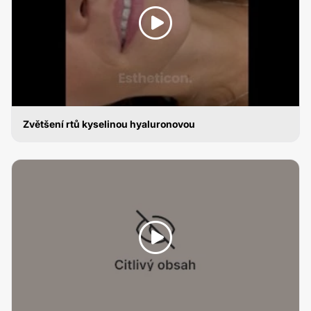
Zvětšení rtů kyselinou hyaluronovou
ZVĚTŠENÍ RTŮ KYSELINOU HYALURONOVOU