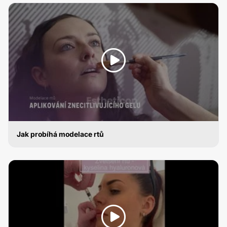
Jak probíhá modelace rtů
ZVĚTŠENÍ RTŮ KYSELINOU HYALURONOVOU