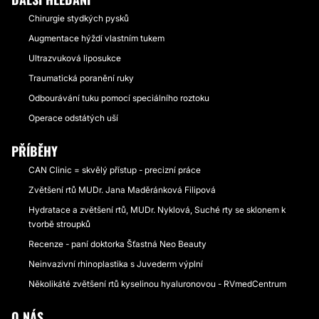
Chirurgie stydkých pysků
Augmentace hýždí vlastním tukem
Ultrazvuková liposukce
Traumatická poranění ruky
Odbourávání tuku pomocí speciálního roztoku
Operace odstátých uší
PŘÍBĚHY
CAN Clinic = skvělý přístup - precizní práce
Zvětšení rtů MUDr. Jana Maděránková Filipová
Hydratace a zvětšení rtů, MUDr. Nyklová, Suché rty se sklonem k
tvorbě stroupků
Recenze - paní doktorka Šťastná Neo Beauty
Neinvazivní rhinoplastika s Juvederm výplní
Několikáté zvětšení rtů kyselinou hyaluronovou - RVmedCentrum
O NÁS