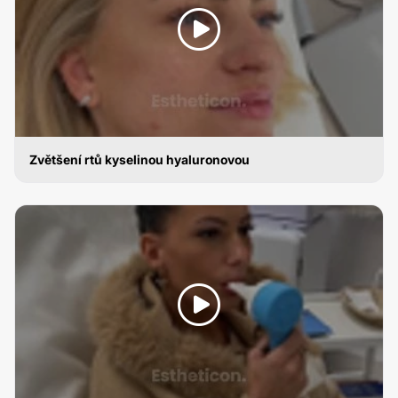
Zvětšení rtů kyselinou hyaluronovou
ZVĚTŠENÍ RTŮ KYSELINOU HYALURONOVOU