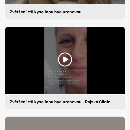
Zvětšení rtů kyselinou hyaluronovou
ZVĚTŠENÍ RTŮ KYSELINOU HYALURONOVOU
Zvětšení rtů kyselinou hyaluronovou - Rajská Clinic
ZVĚTŠENÍ RTŮ KYSELINOU HYALURONOVOU