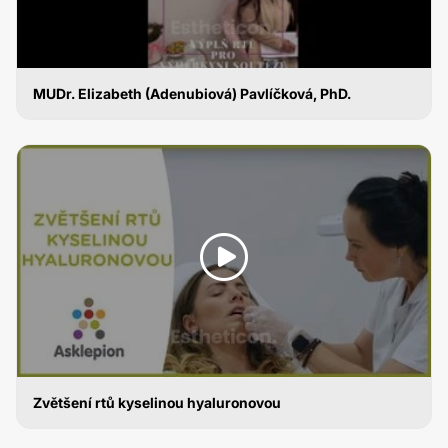
MUDr. Elizabeth (Adenubiová) Pavlíčková, PhD.
ZVĚTŠENÍ RTŮ KYSELINOU HYALURONOVOU
Zvětšení rtů kyselinou hyaluronovou
ZVĚTŠENÍ RTŮ KYSELINOU HYALURONOVOU