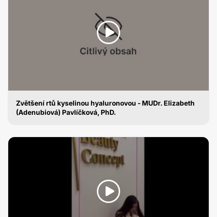
Zvětšení rtů kyselinou hyaluronovou - MUDr. Elizabeth
(Adenubiová) Pavlíčková, PhD.
ZVĚTŠENÍ RTŮ KYSELINOU HYALURONOVOU