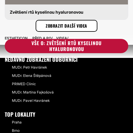
Zvětšení rtů kyselinou hyaluronovou
ZVĚTŠENÍ RTŮ KYSELINOU HYALURONOVOU
ZOBRAZIT DALŠÍ VIDEA
ESTHETICON
PŘED A PO
VIDEA
VŠE O: ZVĚTŠENÍ RTŮ KYSELINOU
HYALURONOVOU
NEDÁVNO ZOBRAZENÍ ODBORNÍCI
MUDr. Petr Havránek
MUDr. Elena Štěpánová
PRIMED Clinic
MUDr. Martina Fajkošová
MUDr. Pavel Havránek
TOP LOKALITY
Praha
Brno