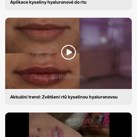
Aplikace kyseliny hyaluronové do rtu
ZVĚTŠENÍ RTŮ KYSELINOU HYALURONOVOU
Aktuální trend: Zvětšení rtů kyselinou hyaluronovou
ZVĚTŠENÍ RTŮ KYSELINOU HYALURONOVOU