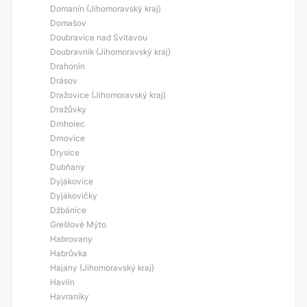
Domanín (Jihomoravský kraj)
Domašov
Doubravice nad Svitavou
Doubravník (Jihomoravský kraj)
Drahonín
Drásov
Dražovice (Jihomoravský kraj)
Dražůvky
Drnholec
Drnovice
Drysice
Dubňany
Dyjákovice
Dyjákovičky
Džbánice
Grešlové Mýto
Habrovany
Habrůvka
Hajany (Jihomoravský kraj)
Havlín
Havraníky