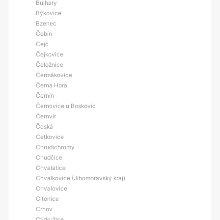
Bulhary
Býkovice
Bzenec
Čebín
Čejč
Čejkovice
Čeložnice
Čermákovice
Černá Hora
Černín
Černovice u Boskovic
Černvír
Česká
Cetkovice
Chrudichromy
Chudčice
Chvalatice
Chvalkovice (Jihomoravský kraj)
Chvalovice
Citonice
Crhov
Ctidružice