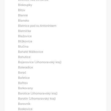
Biskoupky
Bítov
Blanné
Blansko
Blatnice pod sv.Antonínkem
Blatnička
Blažovice
Blížkovice
Blučina
Bohaté Málkovice
Bohutice
Bojanovice (Jihomoravský kraj)
Boleradice
Borač
Bořetice
Bořitov
Borkovany
Borotice (Jihomoravský kraj)
Borotín (Jihomoravský kraj)
Borovník
Boskovice