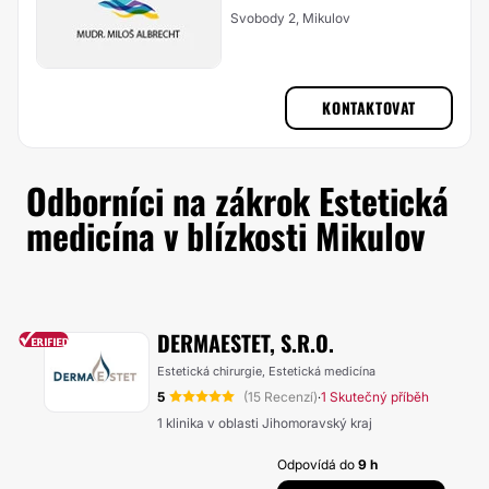
Svobody 2, Mikulov
KONTAKTOVAT
Odborníci na zákrok Estetická
medicína v blízkosti Mikulov
DERMAESTET, S.R.O.
Estetická chirurgie, Estetická medicína
5
(15 Recenzí)
1 Skutečný příběh
·
1 klinika v oblasti Jihomoravský kraj
Odpovídá do
9 h