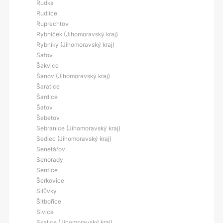
Rudka
Rudlice
Ruprechtov
Rybníček (Jihomoravský kraj)
Rybníky (Jihomoravský kraj)
Šafov
Šakvice
Šanov (Jihomoravský kraj)
Šaratice
Šardice
Šatov
Šebetov
Sebranice (Jihomoravský kraj)
Sedlec (Jihomoravský kraj)
Senetářov
Senorady
Sentice
Šerkovice
Silůvky
Šitbořice
Sivice
Skalice (Jihomoravský kraj)