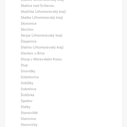
Skalice nad Svitavou
Skalička (Jihomoravský kraj)
Skalka (Jihomoravský kraj)
Skoronice
Skrchov
Skryje (Jihomoravský kraj)
Šlapanice
Slatina (Jihomoravský kraj)
Slavkov u Brna
Sloup v Moravském Krasu
Slup
Snovídky
Sobotovice
Sobůlky
Sokolnice
Šošůvka
Spešov
Stálky
Stanoviště
Starovice
Starovičky