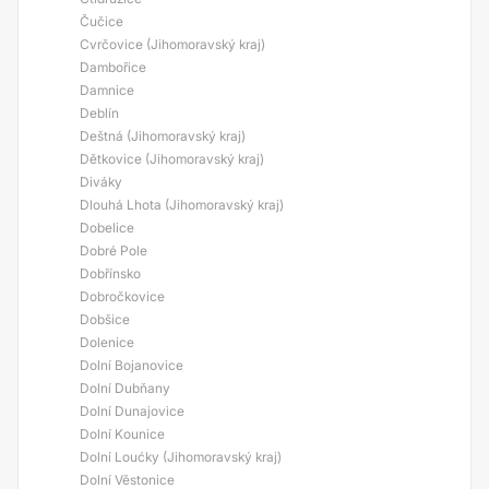
Čučice
Cvrčovice (Jihomoravský kraj)
Dambořice
Damnice
Deblín
Deštná (Jihomoravský kraj)
Dětkovice (Jihomoravský kraj)
Diváky
Dlouhá Lhota (Jihomoravský kraj)
Dobelice
Dobré Pole
Dobřínsko
Dobročkovice
Dobšice
Dolenice
Dolní Bojanovice
Dolní Dubňany
Dolní Dunajovice
Dolní Kounice
Dolní Loućky (Jihomoravský kraj)
Dolní Věstonice