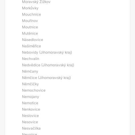
Moravský Žižkov
Morkůvky
Mouchnice
Mouřínov
Moutnice
Mutěnice
Násedlovice
Našiměřice
Nebovidy (Jihomoravský kraj)
Nechvalín
Nedvědice (Jihomoravský kraj)
Němčany
Němčice (Jihomoravský kraj)
Němčičky
Nemochovice
Nemojany
Nemotice
Nenkovice
Neslovice
Nesovice
Nesvačilka
Nevojice