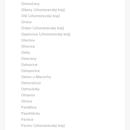
Olomučany
Olšany (Jihomoravský kraj)
Olší (Jihomoravský kraj)
Omice
Onšov (Jihomoravský kraj)
Opatovice (Jihomoravský kraj)
Ořechov
Orlovice
Osiky
Oslavany
Oslnovice
Ostopovice
Ostrov u Macochy
Ostrovačice
Ostrovánky
Otmarov
Otnice
Pamětice
Pasohlávky
Pavlice
Pavlov (Jihomoravský kraj)