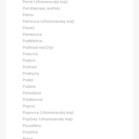
Perná (Jihomoravský kraj)
Pernštejnské Jestřabí
Petrov
Petrovice (Jihomoravský kraj)
Plaveč
Plenkovice
Podbřežice
Podhradí nad Dyjí
Podivice
Podivín
Podmolí
Podmyče
Podolí
Podomí
Pohořelice
Ponětovice
Popice
Popovice (Jihomoravský kraj)
Popůvky (Jihomoravský kraj)
Pouzdřany
Pozořice
Prace