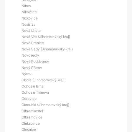
Níhov
Nikolčice
Nížkovice
Nosislav
Nová Lhota
Nová Ves (Jihomoravský kraj)
Nové Bránice
Nové Sady (Jihomoravský kraj)
Novosedly
Nový Poddvorov
Nový Přerov
Nýrov
Obora (Jihomoravský kraj)
Ochoz u Brna
Ochoz u Tišnova
Odrovice
Okrouhlá (Jihomoravský kraj)
Olbramkostel
Olbramovice
Oleksovice
Olešnice