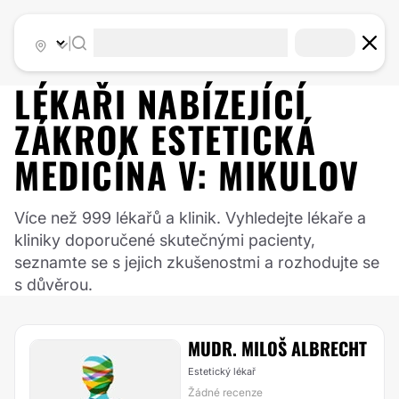
|
LÉKAŘI NABÍZEJÍCÍ
ZÁKROK
ESTETICKÁ
MEDICÍNA
V:
MIKULOV
Více než 999 lékařů a klinik. Vyhledejte lékaře a
kliniky doporučené skutečnými pacienty,
seznamte se s jejich zkušenostmi a rozhodujte se
s důvěrou.
MUDR. MILOŠ ALBRECHT
Estetický lékař
Žádné recenze