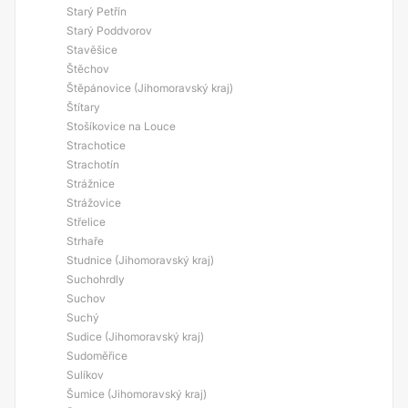
Starý Petřín
Starý Poddvorov
Stavěšice
Štěchov
Štěpánovice (Jihomoravský kraj)
Štítary
Stošíkovice na Louce
Strachotice
Strachotín
Strážnice
Strážovice
Střelice
Strhaře
Studnice (Jihomoravský kraj)
Suchohrdly
Suchov
Suchý
Sudice (Jihomoravský kraj)
Sudoměřice
Sulíkov
Šumice (Jihomoravský kraj)