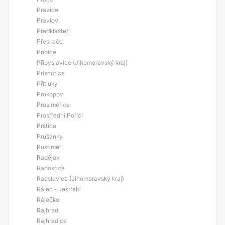
Pravice
Pravlov
Předklášteří
Přeskače
Přibice
Přibyslavice (Jihomoravský kraj)
Přísnotice
Přítluky
Prokopov
Prosiměřice
Prostřední Poříčí
Prštice
Prušánky
Pustiměř
Radějov
Radostice
Radslavice (Jihomoravský kraj)
Rájec - Jestřebí
Ráječko
Rajhrad
Rajhradice