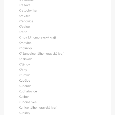
Krasová
Kratochvilka
Kravsko
Křenovice
Křepice
Křetín
Krhov (Jihomoravský kraj)
Krhovice
Křídlůvky
Křižanovice (Jihomoravský kraj)
Křižínkov
Křtěnov
Křtiny
Krumvíř
Kubšice
Kučerov
Kuchařovice
Kulířov
Kunčina Ves
Kunice (Jihomoravský kraj)
Kuničky