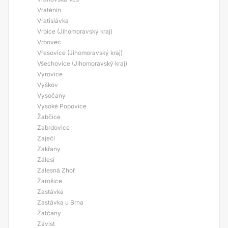
Vratěnín
Vratislávka
Vrbice (Jihomoravský kraj)
Vrbovec
Vřesovice (Jihomoravský kraj)
Všechovice (Jihomoravský kraj)
Výrovice
Vyškov
Vysočany
Vysoké Popovice
Žabčice
Zabrdovice
Zaječí
Zakřany
Zálesí
Zálesná Zhoř
Žarošice
Zastávka
Zastávka u Brna
Žatčany
Závist