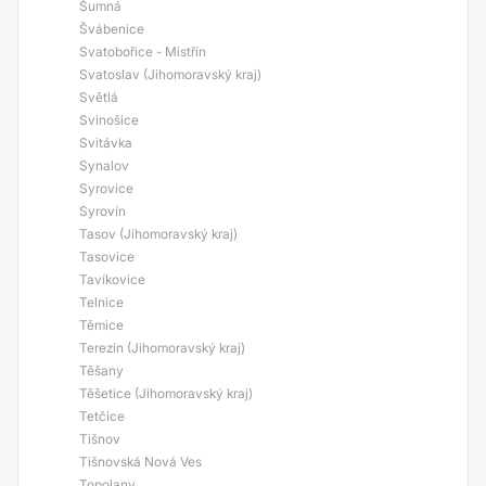
Šumná
Švábenice
Svatobořice - Mistřín
Svatoslav (Jihomoravský kraj)
Světlá
Svinošice
Svitávka
Synalov
Syrovice
Syrovín
Tasov (Jihomoravský kraj)
Tasovice
Tavíkovice
Telnice
Těmice
Terezín (Jihomoravský kraj)
Těšany
Těšetice (Jihomoravský kraj)
Tetčice
Tišnov
Tišnovská Nová Ves
Topolany