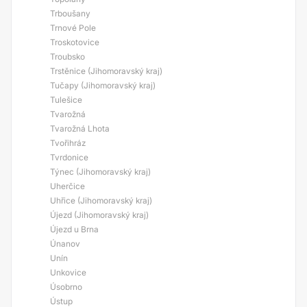
Trboušany
Trnové Pole
Troskotovice
Troubsko
Trstěnice (Jihomoravský kraj)
Tučapy (Jihomoravský kraj)
Tulešice
Tvarožná
Tvarožná Lhota
Tvořihráz
Tvrdonice
Týnec (Jihomoravský kraj)
Uherčice
Uhřice (Jihomoravský kraj)
Újezd (Jihomoravský kraj)
Újezd u Brna
Únanov
Unín
Unkovice
Úsobrno
Ústup