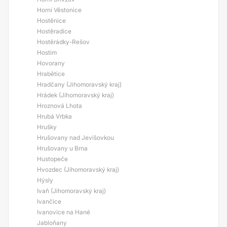
Horní Věstonice
Hostěnice
Hostěradice
Hostěrádky-Rešov
Hostim
Hovorany
Hrabětice
Hradčany (Jihomoravský kraj)
Hrádek (Jihomoravský kraj)
Hroznová Lhota
Hrubá Vrbka
Hrušky
Hrušovany nad Jevišovkou
Hrušovany u Brna
Hustopeče
Hvozdec (Jihomoravský kraj)
Hýsly
Ivaň (Jihomoravský kraj)
Ivančice
Ivanovice na Hané
Jabloňany