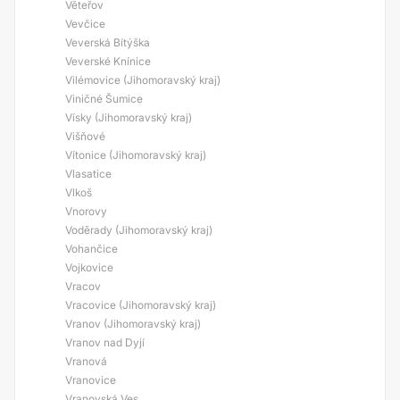
Věteřov
Vevčice
Veverská Bítýška
Veverské Knínice
Vilémovice (Jihomoravský kraj)
Viničné Šumice
Vísky (Jihomoravský kraj)
Višňové
Vítonice (Jihomoravský kraj)
Vlasatice
Vlkoš
Vnorovy
Voděrady (Jihomoravský kraj)
Vohančice
Vojkovice
Vracov
Vracovice (Jihomoravský kraj)
Vranov (Jihomoravský kraj)
Vranov nad Dyjí
Vranová
Vranovice
Vranovská Ves