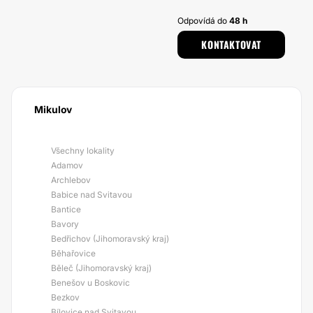
Odpovídá do
48 h
KONTAKTOVAT
Mikulov
Všechny lokality
Adamov
Archlebov
Babice nad Svitavou
Bantice
Bavory
Bedřichov (Jihomoravský kraj)
Běhařovice
Běleč (Jihomoravský kraj)
Benešov u Boskovic
Bezkov
Bílovice nad Svitavou