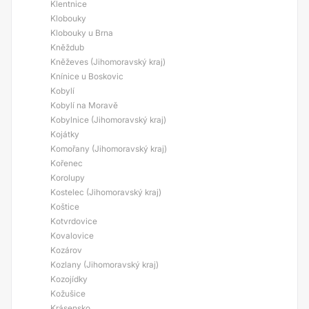
Klentnice
Klobouky
Klobouky u Brna
Kněždub
Kněževes (Jihomoravský kraj)
Knínice u Boskovic
Kobylí
Kobylí na Moravě
Kobylnice (Jihomoravský kraj)
Kojátky
Komořany (Jihomoravský kraj)
Kořenec
Korolupy
Kostelec (Jihomoravský kraj)
Koštice
Kotvrdovice
Kovalovice
Kozárov
Kozlany (Jihomoravský kraj)
Kozojídky
Kožušice
Krásensko