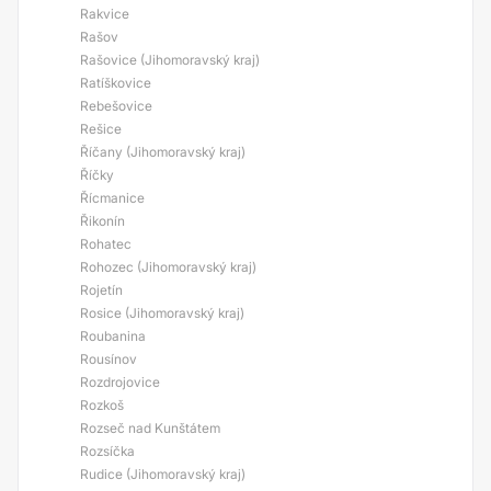
Rakvice
Rašov
Rašovice (Jihomoravský kraj)
Ratíškovice
Rebešovice
Rešice
Říčany (Jihomoravský kraj)
Říčky
Řícmanice
Řikonín
Rohatec
Rohozec (Jihomoravský kraj)
Rojetín
Rosice (Jihomoravský kraj)
Roubanina
Rousínov
Rozdrojovice
Rozkoš
Rozseč nad Kunštátem
Rozsíčka
Rudice (Jihomoravský kraj)