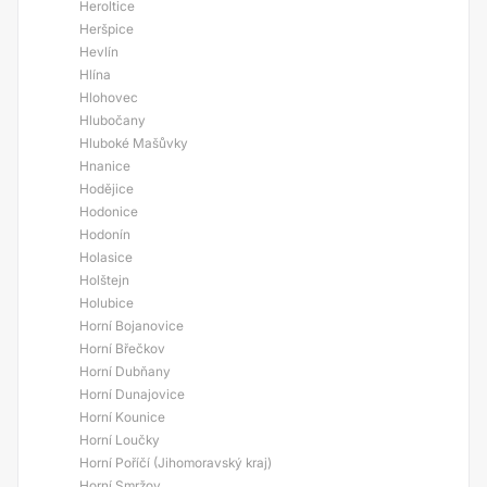
Heroltice
Heršpice
Hevlín
Hlína
Hlohovec
Hlubočany
Hluboké Mašůvky
Hnanice
Hodějice
Hodonice
Hodonín
Holasice
Holštejn
Holubice
Horní Bojanovice
Horní Břečkov
Horní Dubňany
Horní Dunajovice
Horní Kounice
Horní Loučky
Horní Poříčí (Jihomoravský kraj)
Horní Smržov