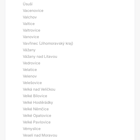
Úsuší
Vacenovice
Valchov
Valtice
Valtrovice
Vanovice
Vavřinec (Jihomoravský kraj)
Vážany
Vážany nad Litavou
Vedrovice
Velatice
Velenov
Velešovice
Velká nad Veličkou
Velké Bílovice
Velké Hostěrádky
Velké Němčice
Velké Opatovice
Velké Pavlovice
Vémyslice
Veselí nad Moravou