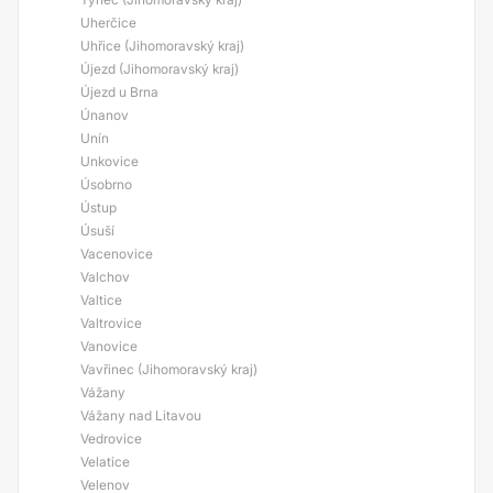
Uherčice
Uhřice (Jihomoravský kraj)
Újezd (Jihomoravský kraj)
Újezd u Brna
Únanov
Unín
Unkovice
Úsobrno
Ústup
Úsuší
Vacenovice
Valchov
Valtice
Valtrovice
Vanovice
Vavřinec (Jihomoravský kraj)
Vážany
Vážany nad Litavou
Vedrovice
Velatice
Velenov