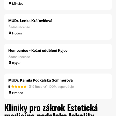
Mikulov
MUDr. Lenka Kráľovičová
Žádné recenze
Hodonín
Nemocnice - Kožní oddělení Kyjov
Žádné recenze
Kyjov
MUDr. Kamila Podkalská Sommerová
5
(119 Recenzí)
·
100% doporučuje
Bzenec
Kliniky pro zákrok Estetická
medicína nedaleko lokality