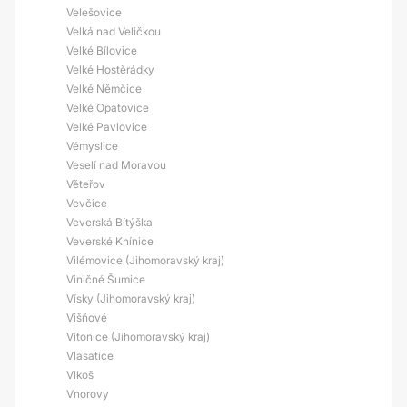
Velešovice
Velká nad Veličkou
Velké Bílovice
Velké Hostěrádky
Velké Němčice
Velké Opatovice
Velké Pavlovice
Vémyslice
Veselí nad Moravou
Věteřov
Vevčice
Veverská Bítýška
Veverské Knínice
Vilémovice (Jihomoravský kraj)
Viničné Šumice
Vísky (Jihomoravský kraj)
Višňové
Vítonice (Jihomoravský kraj)
Vlasatice
Vlkoš
Vnorovy