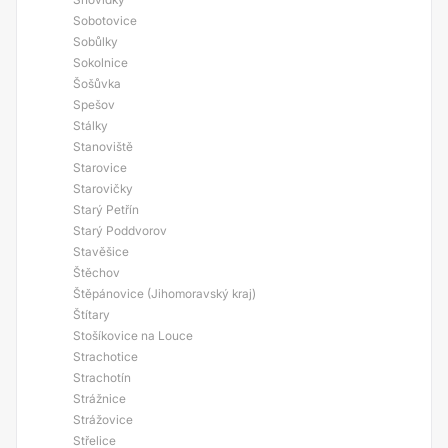
Sobotovice
Sobůlky
Sokolnice
Šošůvka
Spešov
Stálky
Stanoviště
Starovice
Starovičky
Starý Petřín
Starý Poddvorov
Stavěšice
Štěchov
Štěpánovice (Jihomoravský kraj)
Štítary
Stošíkovice na Louce
Strachotice
Strachotín
Strážnice
Strážovice
Střelice