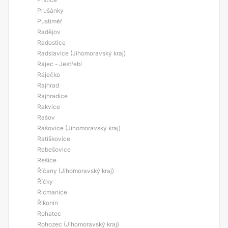
Prušánky
Pustiměř
Radějov
Radostice
Radslavice (Jihomoravský kraj)
Rájec - Jestřebí
Ráječko
Rajhrad
Rajhradice
Rakvice
Rašov
Rašovice (Jihomoravský kraj)
Ratíškovice
Rebešovice
Rešice
Říčany (Jihomoravský kraj)
Říčky
Řícmanice
Řikonín
Rohatec
Rohozec (Jihomoravský kraj)