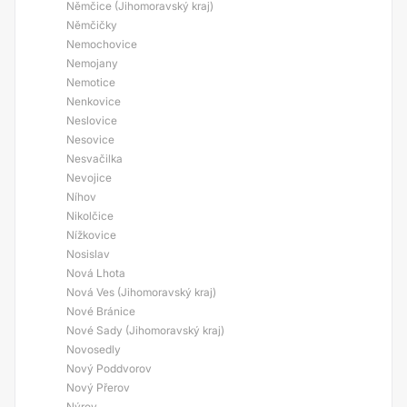
Němčice (Jihomoravský kraj)
Němčičky
Nemochovice
Nemojany
Nemotice
Nenkovice
Neslovice
Nesovice
Nesvačilka
Nevojice
Níhov
Nikolčice
Nížkovice
Nosislav
Nová Lhota
Nová Ves (Jihomoravský kraj)
Nové Bránice
Nové Sady (Jihomoravský kraj)
Novosedly
Nový Poddvorov
Nový Přerov
Nýrov