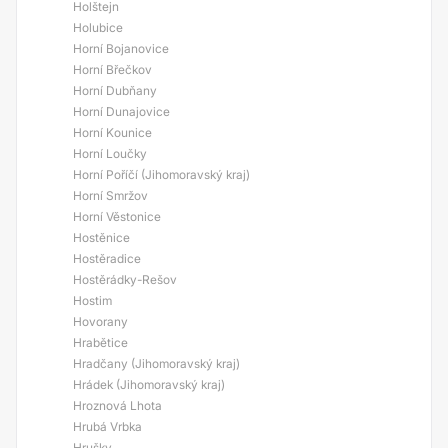
Holštejn
Holubice
Horní Bojanovice
Horní Břečkov
Horní Dubňany
Horní Dunajovice
Horní Kounice
Horní Loučky
Horní Poříčí (Jihomoravský kraj)
Horní Smržov
Horní Věstonice
Hostěnice
Hostěradice
Hostěrádky-Rešov
Hostim
Hovorany
Hrabětice
Hradčany (Jihomoravský kraj)
Hrádek (Jihomoravský kraj)
Hroznová Lhota
Hrubá Vrbka
Hrušky