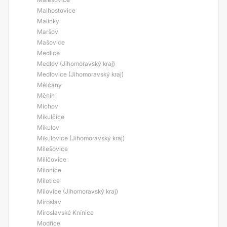
Malhostovice
Malínky
Maršov
Mašovice
Medlice
Medlov (Jihomoravský kraj)
Medlovice (Jihomoravský kraj)
Mělčany
Měnín
Míchov
Mikulčice
Mikulov
Mikulovice (Jihomoravský kraj)
Milešovice
Milíčovice
Milonice
Milotice
Milovice (Jihomoravský kraj)
Miroslav
Miroslavské Knínice
Modřice