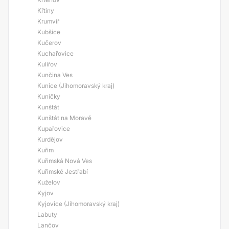
Křtiny
Krumvíř
Kubšice
Kučerov
Kuchařovice
Kulířov
Kunčina Ves
Kunice (Jihomoravský kraj)
Kuničky
Kunštát
Kunštát na Moravě
Kupařovice
Kurdějov
Kuřim
Kuřimská Nová Ves
Kuřimské Jestřabí
Kuželov
Kyjov
Kyjovice (Jihomoravský kraj)
Labuty
Lančov