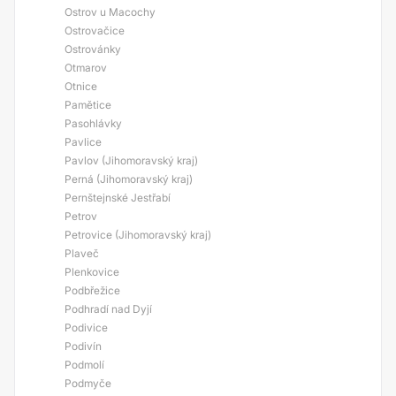
Ostrov u Macochy
Ostrovačice
Ostrovánky
Otmarov
Otnice
Pamětice
Pasohlávky
Pavlice
Pavlov (Jihomoravský kraj)
Perná (Jihomoravský kraj)
Pernštejnské Jestřabí
Petrov
Petrovice (Jihomoravský kraj)
Plaveč
Plenkovice
Podbřežice
Podhradí nad Dyjí
Podivice
Podivín
Podmolí
Podmyče