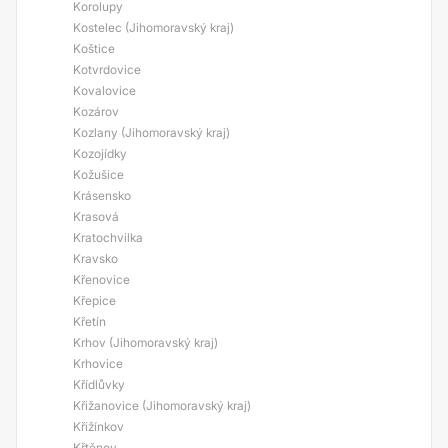
Korolupy
Kostelec (Jihomoravský kraj)
Koštice
Kotvrdovice
Kovalovice
Kozárov
Kozlany (Jihomoravský kraj)
Kozojídky
Kožušice
Krásensko
Krasová
Kratochvilka
Kravsko
Křenovice
Křepice
Křetín
Krhov (Jihomoravský kraj)
Krhovice
Křídlůvky
Křižanovice (Jihomoravský kraj)
Křižínkov
Křtěnov