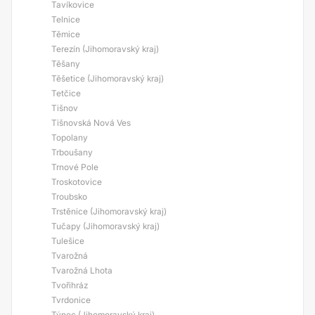
Tavíkovice
Telnice
Těmice
Terezín (Jihomoravský kraj)
Těšany
Těšetice (Jihomoravský kraj)
Tetčice
Tišnov
Tišnovská Nová Ves
Topolany
Trboušany
Trnové Pole
Troskotovice
Troubsko
Trstěnice (Jihomoravský kraj)
Tučapy (Jihomoravský kraj)
Tulešice
Tvarožná
Tvarožná Lhota
Tvořihráz
Tvrdonice
Týnec (Jihomoravský kraj)