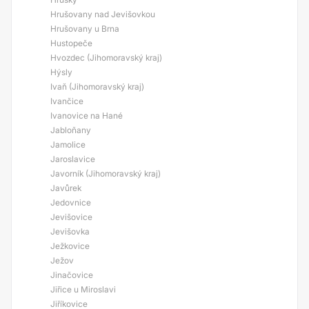
Hrušovany nad Jevišovkou
Hrušovany u Brna
Hustopeče
Hvozdec (Jihomoravský kraj)
Hýsly
Ivaň (Jihomoravský kraj)
Ivančice
Ivanovice na Hané
Jabloňany
Jamolice
Jaroslavice
Javorník (Jihomoravský kraj)
Javůrek
Jedovnice
Jevišovice
Jevišovka
Ježkovice
Ježov
Jinačovice
Jiřice u Miroslavi
Jiříkovice