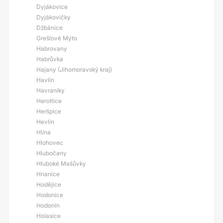
Dyjákovice
Dyjákovičky
Džbánice
Grešlové Mýto
Habrovany
Habrůvka
Hajany (Jihomoravský kraj)
Havlín
Havraníky
Heroltice
Heršpice
Hevlín
Hlína
Hlohovec
Hlubočany
Hluboké Mašůvky
Hnanice
Hodějice
Hodonice
Hodonín
Holasice