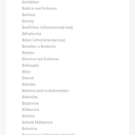
Archlebov
Babice nad Svitavou
Bantice
Bavory
Bedřichov (Jihomoravský kraj)
Běhařovice
Běleč (Jihomoravský kraj)
Benešov u Boskovic
Bezkov
Bílovice nad Svitavou
Biskoupky
Bítov
Blanné
Blansko
Blatnice pod sv.Antonínkem
Blatnička
Blažovice
Blížkovice
Blučina
Bohaté Málkovice
Bohutice
Bojanovice (Jihomoravský kraj)