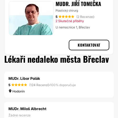
MUDR. JIŘÍ TOMEČKA
Plastický chirurg
5
(2 Recenze)
·
2 Skutečné příběhy
U nemocnice 1, Břeclav
KONTAKTOVAT
Lékaři nedaleko města Břeclav
MUDr. Libor Polák
5
(124 Recenzí)
·
100% doporučuje
Hodonín
MUDr. Miloš Albrecht
Žádné recenze