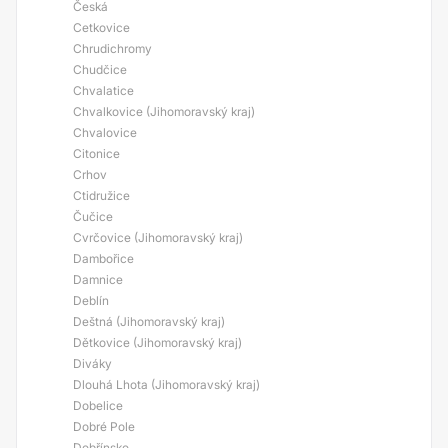
Česká
Cetkovice
Chrudichromy
Chudčice
Chvalatice
Chvalkovice (Jihomoravský kraj)
Chvalovice
Citonice
Crhov
Ctidružice
Čučice
Cvrčovice (Jihomoravský kraj)
Dambořice
Damnice
Deblín
Deštná (Jihomoravský kraj)
Dětkovice (Jihomoravský kraj)
Diváky
Dlouhá Lhota (Jihomoravský kraj)
Dobelice
Dobré Pole
Dobřínsko