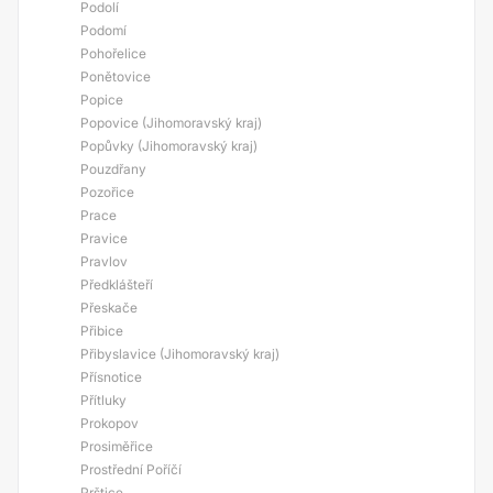
Podolí
Podomí
Pohořelice
Ponětovice
Popice
Popovice (Jihomoravský kraj)
Popůvky (Jihomoravský kraj)
Pouzdřany
Pozořice
Prace
Pravice
Pravlov
Předklášteří
Přeskače
Přibice
Přibyslavice (Jihomoravský kraj)
Přísnotice
Přítluky
Prokopov
Prosiměřice
Prostřední Poříčí
Prštice