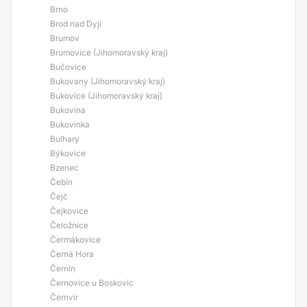
Brno
Brod nad Dyjí
Brumov
Brumovice (Jihomoravský kraj)
Bučovice
Bukovany (Jihomoravský kraj)
Bukovice (Jihomoravský kraj)
Bukovina
Bukovinka
Bulhary
Býkovice
Bzenec
Čebín
Čejč
Čejkovice
Čeložnice
Čermákovice
Černá Hora
Černín
Černovice u Boskovic
Černvír