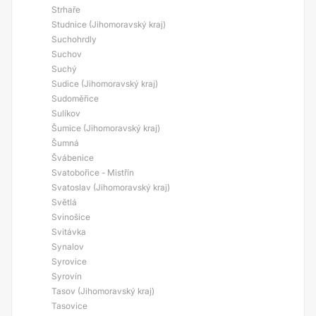
Strhaře
Studnice (Jihomoravský kraj)
Suchohrdly
Suchov
Suchý
Sudice (Jihomoravský kraj)
Sudoměřice
Sulíkov
Šumice (Jihomoravský kraj)
Šumná
Švábenice
Svatobořice - Mistřín
Svatoslav (Jihomoravský kraj)
Světlá
Svinošice
Svitávka
Synalov
Syrovice
Syrovín
Tasov (Jihomoravský kraj)
Tasovice