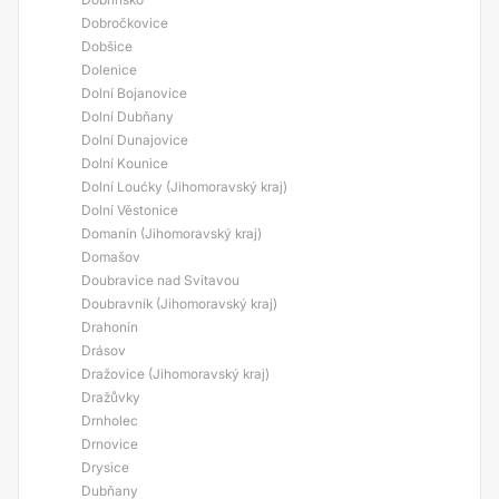
Dobročkovice
Dobšice
Dolenice
Dolní Bojanovice
Dolní Dubňany
Dolní Dunajovice
Dolní Kounice
Dolní Loućky (Jihomoravský kraj)
Dolní Věstonice
Domanín (Jihomoravský kraj)
Domašov
Doubravice nad Svitavou
Doubravník (Jihomoravský kraj)
Drahonín
Drásov
Dražovice (Jihomoravský kraj)
Dražůvky
Drnholec
Drnovice
Drysice
Dubňany