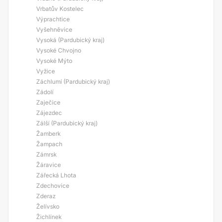
Vrbatův Kostelec
Výprachtice
Vyšehněvice
Vysoká (Pardubický kraj)
Vysoké Chvojno
Vysoké Mýto
Vyžice
Záchlumí (Pardubický kraj)
Zádolí
Zaječice
Zájezdec
Zálší (Pardubický kraj)
Žamberk
Žampach
Zámrsk
Žáravice
Zářecká Lhota
Zdechovice
Zderaz
Želívsko
Žichlínek