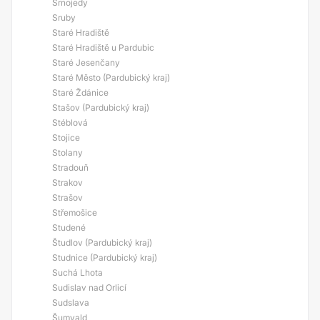
Srnojedy
Sruby
Staré Hradiště
Staré Hradiště u Pardubic
Staré Jesenčany
Staré Město (Pardubický kraj)
Staré Ždánice
Stašov (Pardubický kraj)
Stéblová
Stojice
Stolany
Stradouň
Strakov
Strašov
Střemošice
Studené
Študlov (Pardubický kraj)
Studnice (Pardubický kraj)
Suchá Lhota
Sudislav nad Orlicí
Sudslava
Šumvald