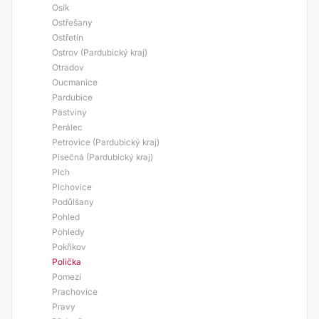
Osík
Ostřešany
Ostřetín
Ostrov (Pardubický kraj)
Otradov
Oucmanice
Pardubice
Pastviny
Perálec
Petrovice (Pardubický kraj)
Písečná (Pardubický kraj)
Plch
Plchovice
Podůlšany
Pohled
Pohledy
Pokřikov
Polička
Pomezí
Prachovice
Pravy