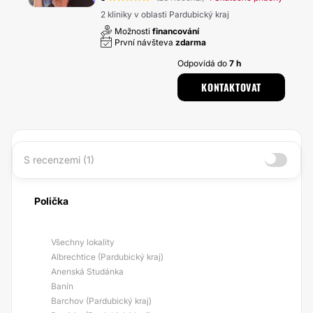
2 kliniky v oblasti Pardubický kraj
Možnosti
financování
První návšteva
zdarma
Odpovídá do
7 h
KONTAKTOVAT
S recenzemi (1)
Polička
Všechny lokality
Albrechtice (Pardubický kraj)
Anenská Studánka
Banín
Barchov (Pardubický kraj)