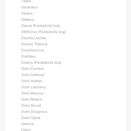
Ctětín
Damníkov
Dašice
Dědová
Desná (Pardubický kraj)
Dětřichov (Pardubický kraj)
Dlouhá Loučka
Dlouhá Třebová
Dlouhoňovice
Dobříkov
Dolany (Pardubický kraj)
Dolní Čermná
Dolní Dobrouč
Dolní Holetín
Dolní Libchavy
Dolní Morava
Dolní Ředice
Dolní Roveň
Dolní Sloupnice
Dolní Újezd
Dřenice
Dříteč