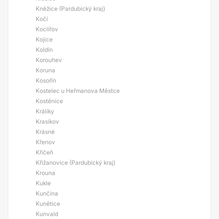
Kněžice (Pardubický kraj)
Kočí
Koclířov
Kojice
Koldín
Korouhev
Koruna
Kosořín
Kostelec u Heřmanova Městce
Kostěnice
Králíky
Krasíkov
Krásné
Křenov
Křičeň
Křižanovice (Pardubický kraj)
Krouna
Kukle
Kunčina
Kunětice
Kunvald