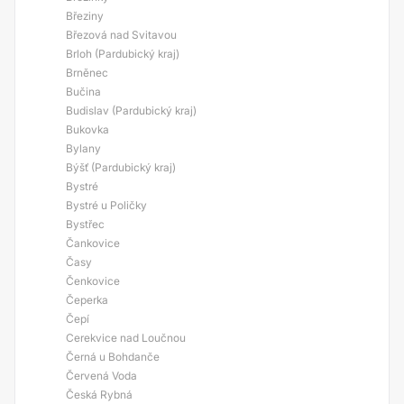
Březiny
Březová nad Svitavou
Brloh (Pardubický kraj)
Brněnec
Bučina
Budislav (Pardubický kraj)
Bukovka
Bylany
Býšť (Pardubický kraj)
Bystré
Bystré u Poličky
Bystřec
Čankovice
Časy
Čenkovice
Čeperka
Čepí
Cerekvice nad Loučnou
Černá u Bohdanče
Červená Voda
Česká Rybná