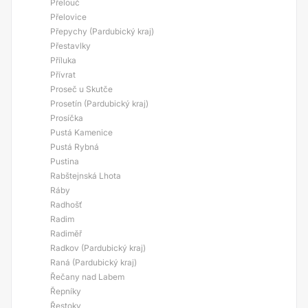
Přelouč
Přelovice
Přepychy (Pardubický kraj)
Přestavlky
Příluka
Přívrat
Proseč u Skutče
Prosetín (Pardubický kraj)
Prosíčka
Pustá Kamenice
Pustá Rybná
Pustina
Rabštejnská Lhota
Ráby
Radhošť
Radim
Radiměř
Radkov (Pardubický kraj)
Raná (Pardubický kraj)
Řečany nad Labem
Řepníky
Řestoky