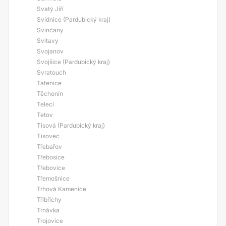
Svatý Jiří
Svídnice (Pardubický kraj)
Svinčany
Svitavy
Svojanov
Svojšice (Pardubický kraj)
Svratouch
Tatenice
Těchonín
Telecí
Tetov
Tisová (Pardubický kraj)
Tisovec
Třebařov
Třebosice
Třebovice
Třemošnice
Trhová Kamenice
Třibřichy
Trnávka
Trojovice