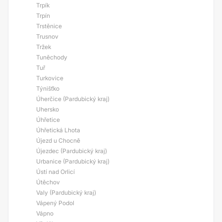
Trpík
Trpín
Trstěnice
Trusnov
Tržek
Tuněchody
Tuř
Turkovice
Týnišťko
Úherčice (Pardubický kraj)
Uhersko
Úhřetice
Úhřetická Lhota
Újezd u Chocně
Újezdec (Pardubický kraj)
Urbanice (Pardubický kraj)
Ústí nad Orlicí
Útěchov
Valy (Pardubický kraj)
Vápený Podol
Vápno