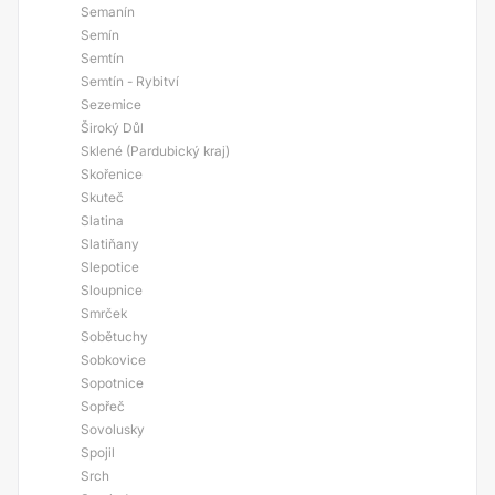
Semanín
Semín
Semtín
Semtín - Rybitví
Sezemice
Široký Důl
Sklené (Pardubický kraj)
Skořenice
Skuteč
Slatina
Slatiňany
Slepotice
Sloupnice
Smrček
Sobětuchy
Sobkovice
Sopotnice
Sopřeč
Sovolusky
Spojil
Srch