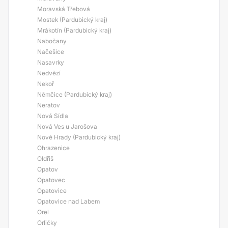
Moravská Třebová
Mostek (Pardubický kraj)
Mrákotín (Pardubický kraj)
Nabočany
Načešice
Nasavrky
Nedvězí
Nekoř
Němčice (Pardubický kraj)
Neratov
Nová Sídla
Nová Ves u Jarošova
Nové Hrady (Pardubický kraj)
Ohrazenice
Oldřiš
Opatov
Opatovec
Opatovice
Opatovice nad Labem
Orel
Orličky