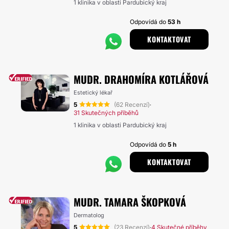
1 klinika v oblasti Pardubický kraj
Odpovídá do
53 h
KONTAKTOVAT
MUDR. DRAHOMÍRA KOTLÁŘOVÁ
Estetický lékař
5
(62 Recenzí)
·
31 Skutečných příběhů
1 klinika v oblasti Pardubický kraj
Odpovídá do
5 h
KONTAKTOVAT
MUDR. TAMARA ŠKOPKOVÁ
Dermatolog
5
(23 Recenzí)
4 Skutečné příběhy
·