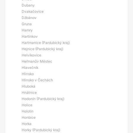
Dubany
Dvakačovice
Džbánov
Gruna
Hamry
Hartinkov
Hartmanice (Pardubický kraj)
Hejnice (Pardubický kraj)
Helvíkovice
Heřmanův Městec
Hlavečník
Hlinsko
Hlinsko v Čechách
Hluboká
Hnátnice
Hodonín (Pardubický kraj)
Holice
Holotín
Honbice
Horka
Horky (Pardubický kraj)