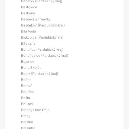
Benátky (Pardubický kraj)
Běstovice
Běstvina
Bezděčí u Trnávky
Bezděkov (Pardubický kraj)
Bílá Voda
Biskupice (Pardubický kraj)
Bítovany
Bohuňov (Pardubický kraj)
Bohuňovice (Pardubický kraj)
Bojanov
Bor u Skutče
Borek (Pardubický kraj)
Bořice
Borová
Borušov
Bošín
Bousov
Brandýs nad Orlicí
Břehy
Březina
Březinky