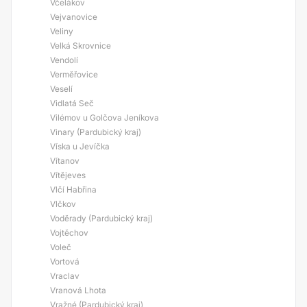
Včelákov
Vejvanovice
Veliny
Velká Skrovnice
Vendolí
Verměřovice
Veselí
Vidlatá Seč
Vilémov u Golčova Jeníkova
Vinary (Pardubický kraj)
Víska u Jevíčka
Vítanov
Vítějeves
Vlčí Habřina
Vlčkov
Voděrady (Pardubický kraj)
Vojtěchov
Voleč
Vortová
Vraclav
Vranová Lhota
Vražné (Pardubický kraj)