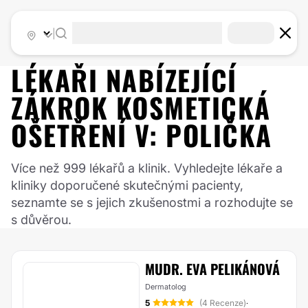
|
LÉKAŘI NABÍZEJÍCÍ
ZÁKROK
KOSMETICKÁ
OŠETŘENÍ
V:
POLIČKA
Více než 999 lékařů a klinik. Vyhledejte lékaře a
kliniky doporučené skutečnými pacienty,
seznamte se s jejich zkušenostmi a rozhodujte se
s důvěrou.
MUDR. EVA PELIKÁNOVÁ
Dermatolog
5
(4 Recenze)
·