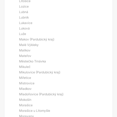
Litošice
Lozice
Lubná
Lubník
Lukavice
Luková
Luže
Makov (Pardubický kraj)
Malé Výkleky
Malíkov
Mateřov
Městečko Trnávka
Mikuleč
Mikulovice (Pardubický kraj)
Miřetice
Mistrovice
Mladkov
Mladoňovice (Pardubický kraj)
Mokošín
Morašice
Morašice u Litomyšle
Moravany