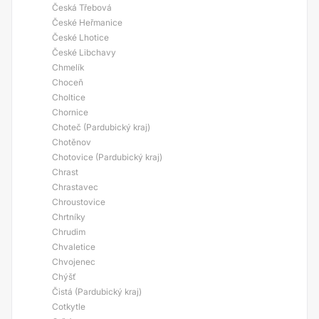
Česká Třebová
České Heřmanice
České Lhotice
České Libchavy
Chmelík
Choceň
Choltice
Chornice
Choteč (Pardubický kraj)
Chotěnov
Chotovice (Pardubický kraj)
Chrast
Chrastavec
Chroustovice
Chrtníky
Chrudim
Chvaletice
Chvojenec
Chýšť
Čistá (Pardubický kraj)
Cotkytle