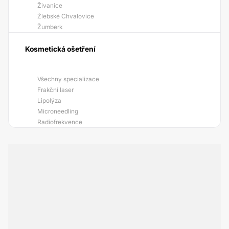
Živanice
Žlebské Chvalovice
Žumberk
Kosmetická ošetření
Všechny specializace
Frakční laser
Lipolýza
Microneedling
Radiofrekvence