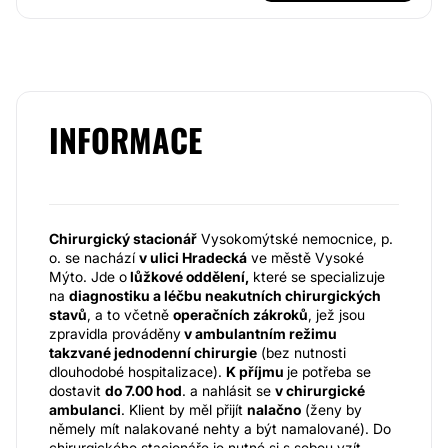
INFORMACE
Chirurgický stacionář
Vysokomýtské nemocnice, p.
o. se nachází
v ulici Hradecká
ve městě Vysoké
Mýto. Jde o
lůžkové oddělení,
které se specializuje
na
diagnostiku a léčbu neakutních chirurgických
stavů
, a to včetně
operačních zákroků
, jež jsou
zpravidla prováděny
v ambulantním režimu
takzvané jednodenní chirurgie
(bez nutnosti
dlouhodobé hospitalizace).
K příjmu
je potřeba se
dostavit
do 7.00 hod
. a nahlásit se
v chirurgické
ambulanci
. Klient by měl přijít
nalačno
(ženy by
němely mít nalakované nehty a být namalované). Do
chirurgického stacionáře je nutné si s sebou vzít