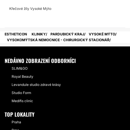
Křečové žíly Vysoké Mýto
ESTHETICON
KLINIKY
PARDUBICKÝ KRAJ
VYSOKÉ MÝTO
VYSOKOMÝTSKÁ NEMOCNICE - CHIRURGICKÝ STACIONÁŘ
NEDÁVNO ZOBRAZENÍ ODBORNÍCI
SLIM&GO
Royal Beauty
Levandule studio zdravé krásy
Studio Form
Medifis clinic
TOP LOKALITY
Praha