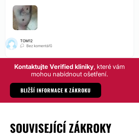
Financování nebo platební prostředky:
Ne
TOM12
Bez komentářů
Kontaktujte Verified kliniky
, které vám
mohou nabídnout ošetření.
BLIŽŠÍ INFORMACE K ZÁKROKU
SOUVISEJÍCÍ ZÁKROKY