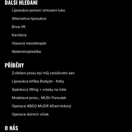
DALŠÍ HLEDÁNÍ
Liposukce pomocí zmrazení tuku
Alternativa liposukce
Brow lift
Kavitace
Vlasová mezoterapie
Abdominoplastika
PŘÍBĚHY
Zvětšení prsou byl můj celoživotní sen
Liposukce bříška Bodyjet - fotky
Spánkový lifting + vrásky na čele
Modelace prsou , MUDr Paroulek
Operace ABDO MUDR ADam krásný
Operace dolních víček
O NÁS