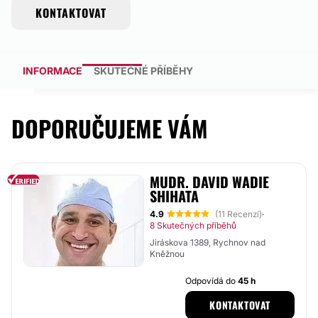
KONTAKTOVAT
INFORMACE
SKUTEČNÉ PŘÍBĚHY
DOPORUČUJEME VÁM
MUDR. DAVID WADIE
SHIHATA
4.9
(11 Recenzí)
·
8 Skutečných příběhů
Jiráskova 1389, Rychnov nad
Kněžnou
Odpovídá do
45 h
KONTAKTOVAT