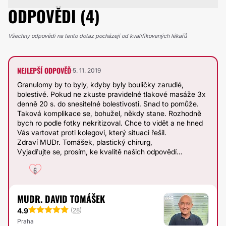
ODPOVĚDI (4)
Všechny odpovědi na tento dotaz pocházejí od kvalifikovaných lékařů
NEJLEPŠÍ ODPOVĚĎ
·
5. 11. 2019
Granulomy by to byly, kdyby byly bouličky zarudlé,
bolestivé. Pokud ne zkuste pravidelné tlakové masáže 3x
denně 20 s. do snesitelné bolestivosti. Snad to pomůže.
Taková komplikace se, bohužel, někdy stane. Rozhodně
bych ro podle fotky nekritizoval. Chce to vidět a ne hned
Vás vartovat proti kolegovi, který situaci řešil.
Zdraví MUDr. Tomášek, plastický chirurg,
Vyjadřujte se, prosím, ke kvalitě našich odpovědí…
6
MUDR. DAVID TOMÁŠEK
4.9
(
28
)
Praha