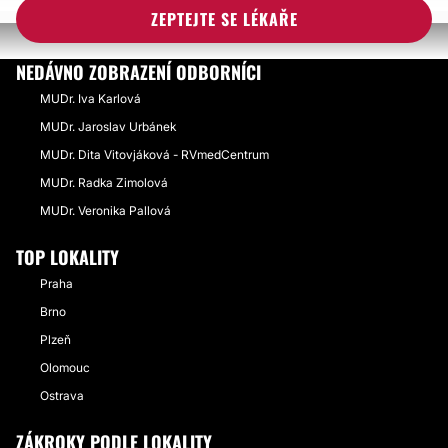
BOULIČKY PO KYSELINĚ HYALURONOVÉ
ZEPTEJTE SE LÉKAŘE
NEDÁVNO ZOBRAZENÍ ODBORNÍCI
MUDr. Iva Karlová
MUDr. Jaroslav Urbánek
MUDr. Dita Vitovjáková - RVmedCentrum
MUDr. Radka Zimolová
MUDr. Veronika Pallová
TOP LOKALITY
Praha
Brno
Plzeň
Olomouc
Ostrava
ZÁKROKY PODLE LOKALITY