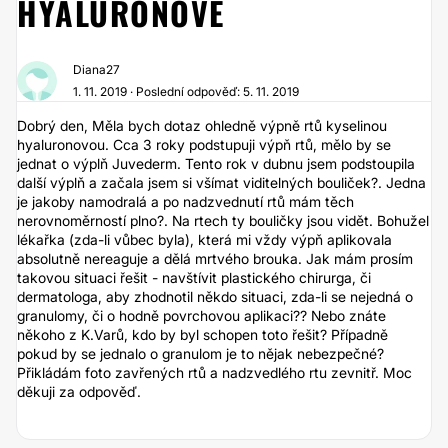
HYALURONOVÉ
Diana27
1. 11. 2019 · Poslední odpověď: 5. 11. 2019
Dobrý den, Měla bych dotaz ohledně výpně rtů kyselinou
hyaluronovou. Cca 3 roky podstupuji výpň rtů, mělo by se
jednat o výplň Juvederm. Tento rok v dubnu jsem podstoupila
další výplň a začala jsem si všímat viditelných bouliček?. Jedna
je jakoby namodralá a po nadzvednutí rtů mám těch
nerovnoměrností plno?. Na rtech ty bouličky jsou vidět. Bohužel
lékařka (zda-li vůbec byla), která mi vždy výpň aplikovala
absolutně nereaguje a dělá mrtvého brouka. Jak mám prosím
takovou situaci řešit - navštívit plastického chirurga, či
dermatologa, aby zhodnotil někdo situaci, zda-li se nejedná o
granulomy, či o hodně povrchovou aplikaci?? Nebo znáte
někoho z K.Varů, kdo by byl schopen toto řešit? Případně
pokud by se jednalo o granulom je to nějak nebezpečné?
Přikládám foto zavřených rtů a nadzvedlého rtu zevnitř. Moc
děkuji za odpověď.