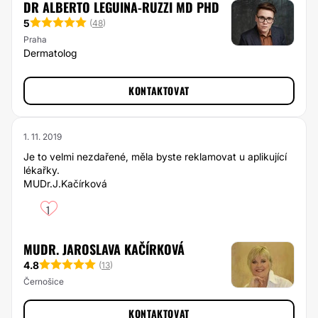
DR ALBERTO LEGUINA-RUZZI MD PHD
5
(
48
)
Praha
Dermatolog
KONTAKTOVAT
1. 11. 2019
Je to velmi nezdařené, měla byste reklamovat u aplikující
lékařky.
MUDr.J.Kačírková
1
MUDR. JAROSLAVA KAČÍRKOVÁ
4.8
(
13
)
Černošice
KONTAKTOVAT