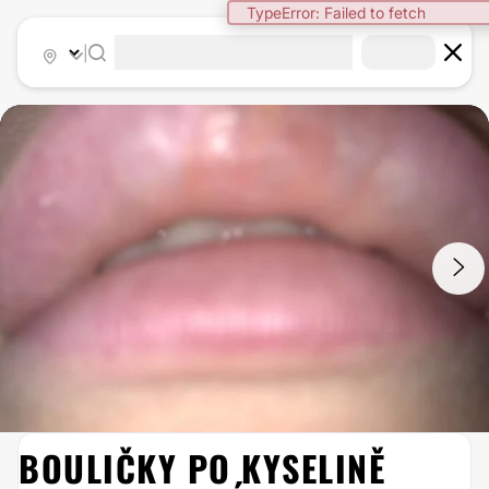
TypeError: Failed to fetch
|
1
/
2
BOULIČKY PO KYSELINĚ
INJEKČNÍ VÝPLNĚ